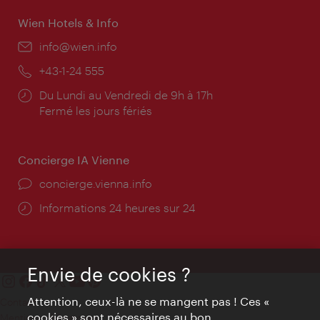
Wien Hotels & Info
E-
info@wien.info
mail:
Téléphone:
+43-1-24 555
Horaires
Du Lundi au Vendredi de 9h à 17h
d'ouverture:
Fermé les jours fériés
Concierge IA Vienne
Ort:
concierge.vienna.info
Öffnungszeiten:
Informations 24 heures sur 24
Envie de cookies ?
Attention, ceux-là ne se mangent pas ! Ces «
Contact
cookies » sont nécessaires au bon
Mentions obligatoires