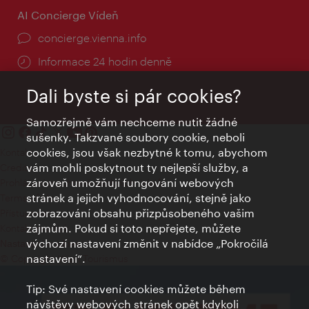
AI Concierge Vídeň
concierge.vienna.info
Informace 24 hodin denně
Dali byste si pár cookies?
Samozřejmě vám nechceme nutit žádné
sušenky. Takzvané soubory cookie, neboli
cookies, jsou však nezbytné k tomu, abychom
Kontakty
vám mohli poskytnout ty nejlepší služby, a
Credits
zároveň umožňují fungování webových
Prohlášení o ochraně osobních údajů
stránek a jejich vyhodnocování, stejně jako
Terms of Use
zobrazování obsahu přizpůsobeného vašim
Přístupnost
zájmům. Pokud si toto nepřejete, můžete
Kontakt pro tisk
výchozí nastavení změnit v nabídce „Pokročilá
Nastavení cookies
nastavení“.
© Copyright Wien Tourismus
Tip: Své nastavení cookies můžete během
návštěvy webových stránek opět kdykoli