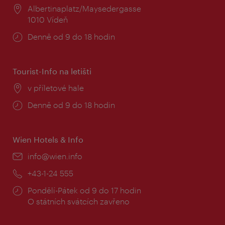
Místo:
Albertinaplatz/Maysedergasse
1010 Vídeň
Provozní
Denně od 9 do 18 hodin
doba:
Tourist-Info na letišti
Místo:
v příletové hale
Provozní
Denně od 9 do 18 hodin
doba:
Wien Hotels & Info
E-
info@wien.info
mail:
Telefon:
+43-1-24 555
Provozní
Pondělí-Pátek od 9 do 17 hodin
doba:
O státních svátcích zavřeno