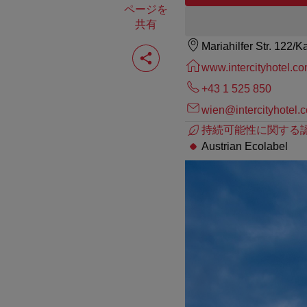
ページを
共有
Mariahilfer Str. 122/K
ペ
ー
www.intercityhotel.c
ジ
を
+43 1 525 850
共
有
wien@intercityhotel.
す
持続可能性に関する認
る
Austrian Ecolabel