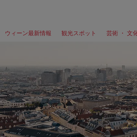
メ
こ
何
ウィーン最新情報
観光スポット
芸術 ・ 文
ニ
の
を
ュ
ペ
/>
お
ー
ー
探
へ
ジ
し
の
で
ト
す
ッ
か？
プ
へ