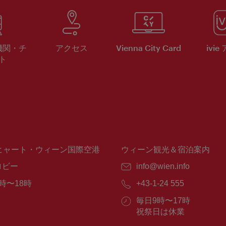
機関・チ
アクセス
Vienna City Card
ivie
ト
ヒャート・ウィーン国際空港
ウィーン観光＆宿泊案内
ロビー
E
info@wien.info
メ
時〜18時
電
+43-1-24 555
ー
話
ル：
営
毎日9時〜17時
番
業
祝祭日は休業
号：
時