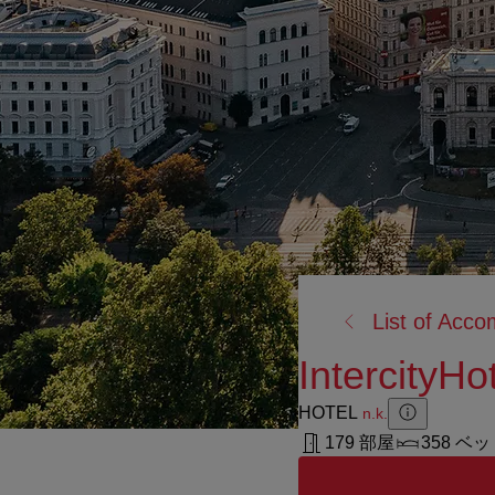
戻
List of Acc
る:
IntercityHo
HOTEL
n.k.
Zusatzinforma
Zusatzinform
179 部屋
358 ベ