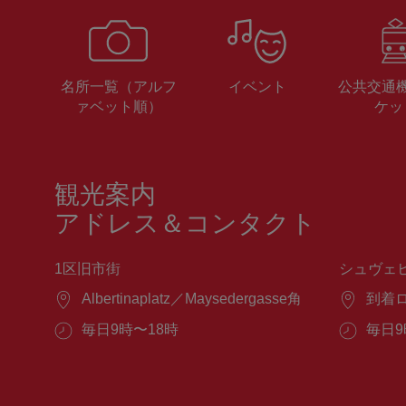
名所一覧（アルフ
イベント
公共交通
ァベット順）
ケッ
観光案内
アドレス＆コンタクト
1区旧市街
シュヴェ
場
Albertinaplatz／Maysedergasse角
場
到着
所：
所：
営
毎日9時〜18時
営
毎日9
業
業
時
時
間：
間：