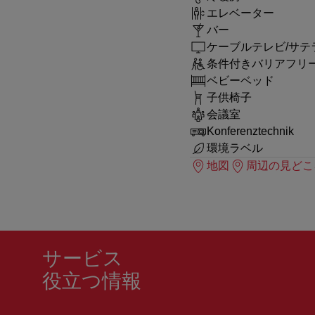
エレベーター
バー
ケーブルテレビ/サテ
条件付きバリアフリ
ベビーベッド
子供椅子
会議室
Konferenztechnik
環境ラベル
地図
周辺の見どこ
サービス
役立つ情報