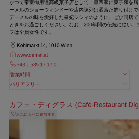
かつて帝室御用達高級菓子店として、皇帝家に菓子類を届
ーメルのショーウィンドーや店内陳列は洒落た飾り付けで
デーメルの味を愛好した皇妃シシィのように、ぜひ同店で
ときをお過ごしください。なお、200年間の伝統に従い、
フは全員女性です。
Kohlmarkt 14, 1010 Wien
www.demel.at
+43 1 535 17 17 0
営業時間
バリアフリー
カフェ・ディグラス (Café-Restaurant Digl
お気に入りに追加する