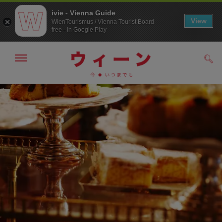
ivie - Vienna Guide
View
WienTourismus / Vienna Tourist Board
free - In Google Play
メ
検
ニ
索
ュ
メ
こ
す
ー
る
ニ
の
の
ュ
ペ
表
ー
ー
示・
非
へ
ジ
表
の
示
ト
ッ
プ
へ