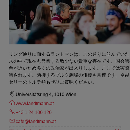
リング通りに面するラントマンは、この通りに並んでいた
スの中で現在も営業する数少ない貴重な存在です。国会議
舎が近いため多くの政治家が出入りします。ここでは実際
議されます。隣接するブルク劇場の俳優も常連です。卓越
セリーのトルテ類もぜひご賞味ください。
Universitätsring 4, 1010 Wien
www.landtmann.at
+43 1 24 100 120
cafe@landtmann.at