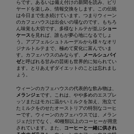
らです。あるいは備え付けの新聞を読み、ビリ
ヤードを楽しみ、情報交換をします。この伝統
は今日まで生き続けています。つまりウィーン
のカフェハウスは出会いの場なのです。もちろ
ん味覚も大切です。多様なトルテが並ぶ
ショー
ケース
を見れば、誰もが夢心地になるでしょ
う。アプフェルシュトルーデルから様々なオリ
ジナルトルテまで、極めて変化に富んでいま
す。カフェハウスのみならず、
メールシュパイ
ゼ
と呼ばれる甘みの芸術も世界的に知られてい
ます。とりあえずダイエットのことは忘れまし
ょう。
ウィーンのカフェハウスの代表的な飲み物は、
メランジェ
です。これは、やや多めのエスプレ
ッソまたはモカに温かいミルクを加え、泡立て
たミルクをのせたオーストリアの特別なコーヒ
ーです。ウィーンのカフェハウスでは、メラン
ジェだけでなく、
40
種類以上のコーヒーが用意
されています。また、
コーヒーと一緒に供され