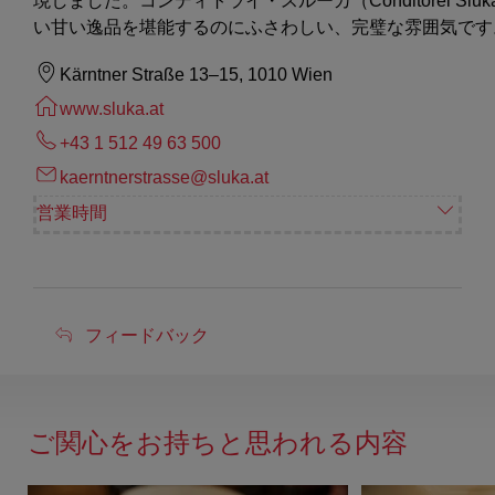
現しました。コンディトライ・スルーカ（Conditorei Slu
い甘い逸品を堪能するのにふさわしい、完璧な雰囲気です
Kärntner Straße 13–15, 1010 Wien
www.sluka.at
+43 1 512 49 63 500
kaerntnerstrasse@sluka.at
営業時間
フ
フィードバック
ィ
ー
ド
ご関心をお持ちと思われる内容
バ