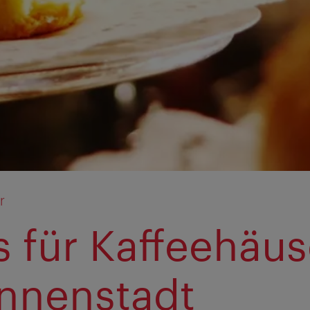
r
s für Kaffeehäus
Innenstadt