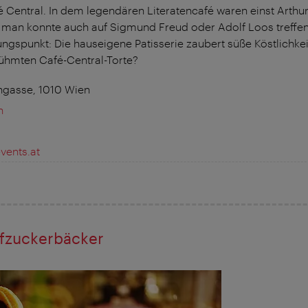
Central. In dem legendären Literatencafé waren einst Arthur
man konnte auch auf Sigmund Freud oder Adolf Loos treffen.
hungspunkt: Die hauseigene Patisserie zaubert süße Köstlichke
ühmten Café-Central-Torte?
hgasse, 1010 Wien
n
vents.at
ofzuckerbäcker