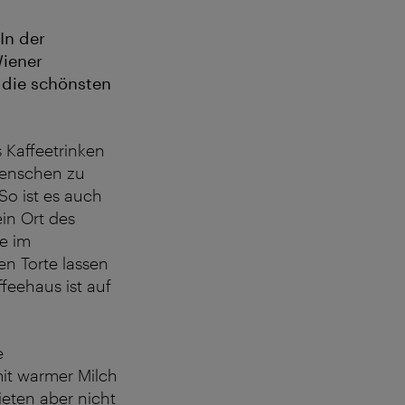
In der
Wiener
r die schönsten
 Kaffeetrinken
Menschen zu
So ist es auch
ein Ort des
ie im
en Torte lassen
eehaus ist auf
e
it warmer Milch
eten aber nicht