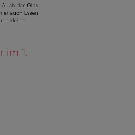
l. Auch das
Glas
 hier auch Essen
uch kleine
 im 1.