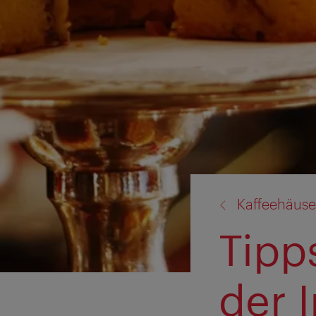
Zurück
Kaffeehäuse
zu:
Tipp
der 