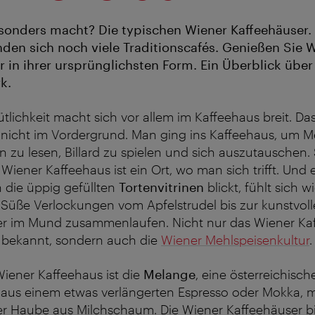
onders macht? Die typischen Wiener Kaffeehäuser. 
nden sich noch viele Traditionscafés. Genießen Sie 
r in ihrer ursprünglichsten Form. Ein Überblick übe
k.
lichkeit macht sich vor allem im Kaffeehaus breit. Das
 nicht im Vordergrund. Man ging ins Kaffeehaus, um 
en zu lesen, Billard zu spielen und sich auszutauschen. 
Wiener Kaffeehaus ist ein Ort, wo man sich trifft. Und 
 die üppig gefüllten
Tortenvitrinen
blickt, fühlt sich w
 Süße Verlockungen vom Apfelstrudel bis zur kunstvoll
r im Mund zusammenlaufen. Nicht nur das Wiener Kaff
 bekannt, sondern auch die
Wiener Mehlspeisenkultur
.
Wiener Kaffeehaus ist die
Melange
, eine österreichisch
t aus einem etwas verlängerten
Espresso oder Mokka, m
er Haube aus Milchschaum. Die Wiener Kaffeehäuser bi