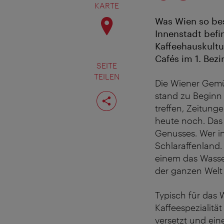
KARTE
Was Wien so bes
Innenstadt befi
Kaffeehauskultu
Cafés im 1. Bezir
SEITE
TEILEN
Die Wiener Gemüt
Seite
stand zu Beginn
teilen
treffen, Zeitung
heute noch. Das 
Genusses. Wer in
Schlaraffenland.
einem das Wasse
der ganzen Welt
Typisch für das 
Kaffeespezialitä
versetzt und ein