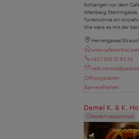
Schlangen vor dem Café 
Altenberg Stammgäste, 
Tortenvitrine ein Anzie
Wie wäre es mit der ber
Herrengasse/Strauc
www.cafecentral.wie
+43 1 533 37 63 24
cafe.central@palaise
Öffnungszeiten
Barrierefreiheit
Demel K. & K. H
FAVORIT HINZUFÜGEN