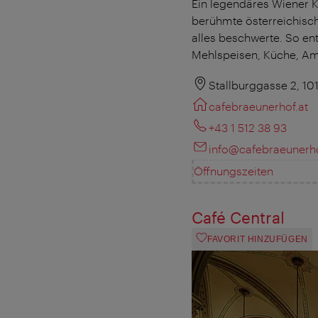
Ein legendäres Wiener K
berühmte österreichisch
alles beschwerte. So en
Mehlspeisen, Küche, Amb
Stallburggasse 2, 10
cafebraeunerhof.at
+43 1 512 38 93
info@cafebraeunerho
Öffnungszeiten
Café Central
FAVORIT HINZUFÜGEN