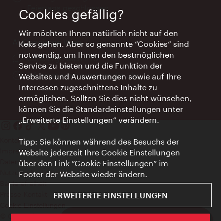
Feiertags geschlossen
Cookies gefällig?
Wir möchten Ihnen natürlich nicht auf den
AI Concierge Wien
Keks gehen. Aber so genannte “Cookies” sind
notwendig, um Ihnen den bestmöglichen
Ort:
concierge.wien.info
Service zu bieten und die Funktion der
Öffnungszeiten:
Informationen rund um die Uhr
Websites und Auswertungen sowie auf Ihre
Interessen zugeschnittene Inhalte zu
ermöglichen. Sollten Sie dies nicht wünschen,
können Sie die Standardeinstellungen unter
„Erweiterte Einstellungen“ verändern.
Kontakt
Tipp: Sie können während des Besuchs der
Impressum
Website jederzeit Ihre Cookie Einstellungen
Datenschutz
über den Link “Cookie Einstellungen” im
Nutzungsbedingungen
Footer der Website wieder ändern.
Barrierefreiheit
Presse-Kontakt
ERWEITERTE EINSTELLUNGEN
Cookie Einstellungen
© Copyright WienTourismus