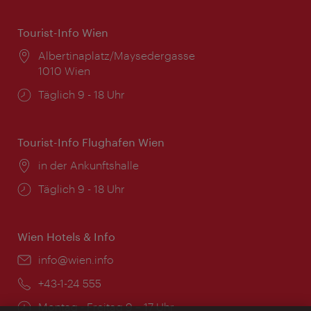
Tourist-Info Wien
Ort:
Albertinaplatz/Maysedergasse
1010 Wien
Öffnungszeiten:
Täglich 9 - 18 Uhr
Tourist-Info Flughafen Wien
Ort:
in der Ankunftshalle
Öffnungszeiten:
Täglich 9 - 18 Uhr
Wien Hotels & Info
Email:
info@wien.info
Telefon:
+43-1-24 555
Öffnungszeiten:
Montag - Freitag 9 – 17 Uhr