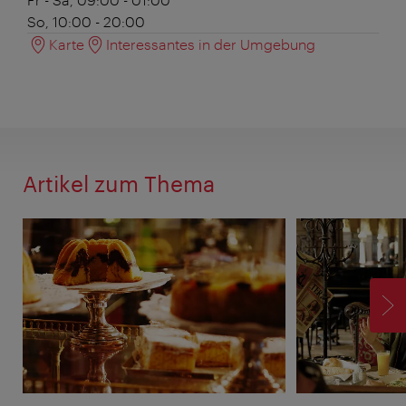
So, 10:00 - 20:00
Karte
Interessantes in der Umgebung
Artikel zum Thema
V