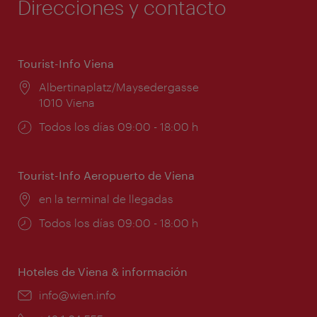
Direcciones y contacto
Tourist-Info Viena
Lugar:
Albertinaplatz/Maysedergasse
1010 Viena
Horarios
Todos los días 09:00 - 18:00 h
de
apertura:
Tourist-Info Aeropuerto de Viena
Lugar:
en la terminal de llegadas
Horarios
Todos los días 09:00 - 18:00 h
de
apertura:
Hoteles de Viena & información
e-
info@wien.info
mail: