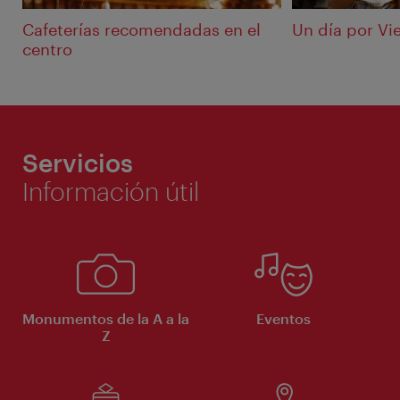
Cafeterías recomendadas en el
Un día por Vi
centro
Servicios
Información útil
Monumentos de la A a la
Eventos
Z