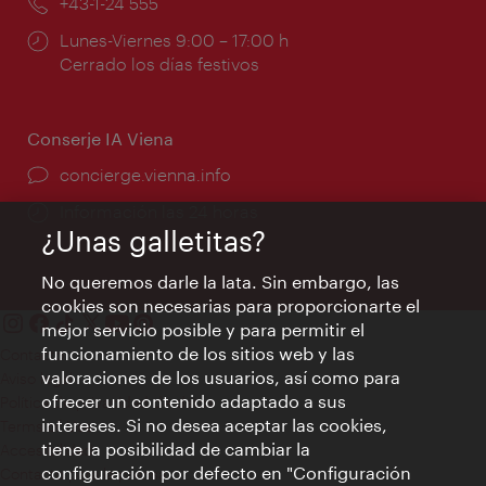
Teléfono:
+43-1-24 555
Horarios
Lunes-Viernes 9:00 – 17:00 h
de
Cerrado los días festivos
apertura:
Conserje IA Viena
concierge.vienna.info
Información las 24 horas
¿Unas galletitas?
No queremos darle la lata. Sin embargo, las
cookies son necesarias para proporcionarte el
mejor servicio posible y para permitir el
funcionamiento de los sitios web y las
Contacto
valoraciones de los usuarios, así como para
Aviso legal
ofrecer un contenido adaptado a sus
Política de privacidad de datos
intereses. Si no desea aceptar las cookies,
Terms of Use
tiene la posibilidad de cambiar la
Accesibilidad
configuración por defecto en "Configuración
Contacto para la prensa