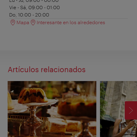
Vie - Sá, 09:00 - 01:00
Do, 10:00 - 20:00
Mapa
Interesante en los alrededores
Artículos relacionados
SI