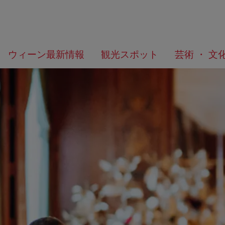
メ
こ
何
ウィーン最新情報
観光スポット
芸術 ・ 文
ニ
の
を
ュ
ペ
お
ー
ー
探
へ
ジ
し
の
で
ト
す
ッ
か？
プ
へ