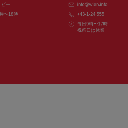
ロビー
E
info@wien.info
メ
時〜18時
電
+43-1-24 555
ー
話
ル：
営
毎日9時〜17時
番
業
祝祭日は休業
号：
時
間：