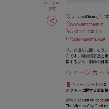
ページを
共有
ペ
Universitätsring 4, 1
ー
www.landtmann.at
ジ
を
+43 1 24 100 120
共
有
cafe@landtmann.at
す
る
リング通りに面するラン
在です。国会議事堂と市
接するブルク劇場の俳優
ウィーンカー
ウィーンカード
割引
:
オファーに関する追加情
20% discount on consumpt
The Vienna City Card mu