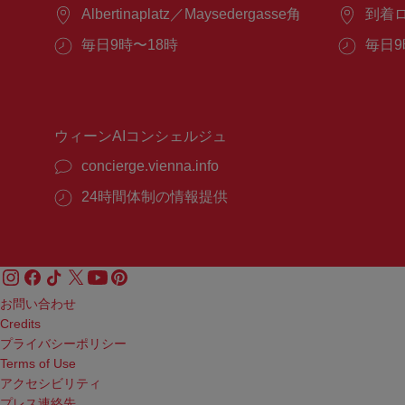
場
Albertinaplatz／Maysedergasse角
場
到着
所：
所：
営
毎日9時〜18時
営
毎日9
業
業
時
時
間：
間：
ウィーンAIコンシェルジュ
concierge.vienna.info
24時間体制の情報提供
お問い合わせ
Credits
プライバシーポリシー
Terms of Use
アクセシビリティ
プレス連絡先