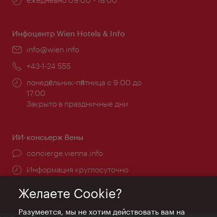
работы:
Инфоцентр Wien Hotels & Info
Эл.
info@wien.info
почта:
Телефон:
+43-1-24 555
Часы
понеде́льник-пя́тница с 9:00 до
работы:
17:00
Закрыто в праздничные дни
ИИ-консьерж Вены
concierge.vienna.info
Информация круглосуточно
Желаете Cookie?
Разумеется, мы не хотим действовать вам на