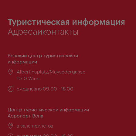
Туристическая информация
Адресаиконтакты
Венский центр туристической
информации
Расположение:
Albertinaplatz/Maysedergasse
1010 Wien
Часы
ежедневно 09:00 - 18:00
работы:
Центр туристической информации
Аэропорт Вена
Расположение:
в зале прилетов
Часы
ежедневно 09:00 - 18:00