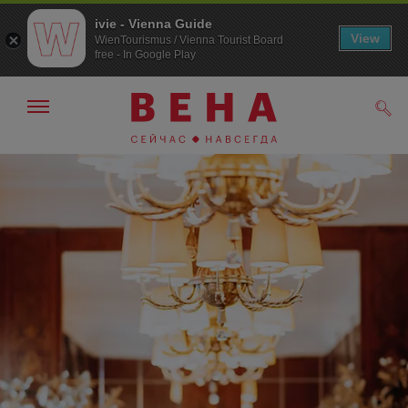
ivie - Vienna Guide
View
WienTourismus / Vienna Tourist Board
free - In Google Play
Показать/
Поис
скрыть
панель
навигации
К
К
навигации
содержанию