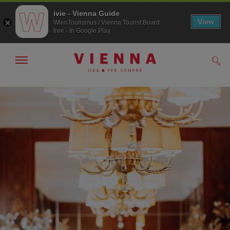
ivie - Vienna Guide
View
WienTourismus / Vienna Tourist Board
free - In Google Play
Mostra/nascondi
Cerc
navigazione
Alla
Al
navigazione
contenuto