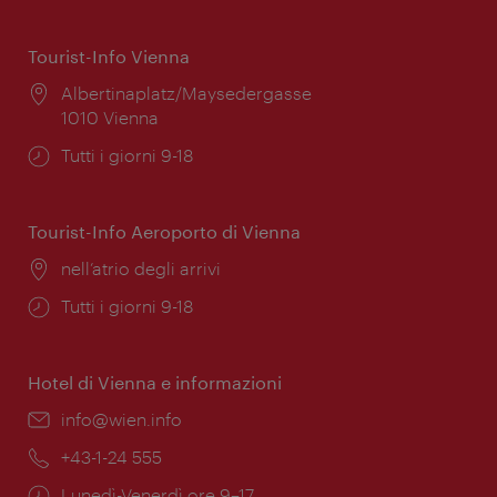
Tourist-Info Vienna
Posizione:
Albertinaplatz/Maysedergasse
1010 Vienna
Orari
Tutti i giorni 9-18
di
apertura:
Tourist-Info Aeroporto di Vienna
Posizione:
nell’atrio degli arrivi
Orari
Tutti i giorni 9-18
di
apertura:
Hotel di Vienna e informazioni
Email:
info@wien.info
Telefono:
+43-1-24 555
Orari
Lunedì-Venerdì ore 9–17