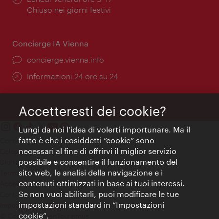
di
Chiuso nei giorni festivi
apertura:
Concierge IA Vienna
Ort:
concierge.vienna.info
Öffnungszeiten:
Informazioni 24 ore su 24
Accetteresti dei cookie?
Lungi da noi l’idea di volerti importunare. Ma il
fatto è che i cosiddetti “cookie” sono
Contatti
necessari al fine di offrirvi il miglior servizio
Colophon
possibile e consentire il funzionamento del
Dichiarazione sulla protezione dei dati
sito web, le analisi della navigazione e i
Terms of Use
contenuti ottimizzati in base ai tuoi interessi.
Accessibilità
Se non vuoi abilitarli, puoi modificare le tue
Contatto stampa
impostazioni standard in “Impostazioni
Impostazioni cookie
cookie”.
© Copyright WienTourismus