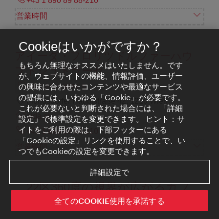
+43 1 890 89 88-210
営業時間
Cookieはいかがですか？
アイーダ・フロリツドルファーハウ
もちろん無理なオススメはいたしません。です
プトシュトラーセ
が、ウェブサイトの機能、情報評価、ユーザー
の興味に合わせたコンテンツや最適なサービス
お気に入りに追加する
の提供には、いわゆる「Cookie」が必要です。
Floridsdorfer Hauptstraße 42, 1210 Wien
これが必要ないと判断された場合には、「詳細
aida.at
設定」で標準設定を変更できます。 ヒント：サ
イトをご利用の際は、下部フッターにある
+43 1 890 89 88-210
「Cookieの設定」リンクを使用することで、い
営業時間
つでもCookieの設定を変更できます。
詳細設定で
22区360度の視界が広がるカフ
ェ
全てのCOOKIE使用を承諾する