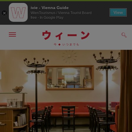
ivie - Vienna Guide
View
WienTourismus / Vienna Tourist Board
free - In Google Play
メ
検
ニ
索
ュ
メ
こ
す
ー
る
ニ
の
の
ュ
ペ
表
ー
ー
示・
非
へ
ジ
表
の
示
ト
ッ
プ
へ