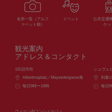
名所一覧（アルフ
イベント
公共交通
ァベット順）
ケッ
観光案内
アドレス＆コンタクト
1区旧市街
シュヴェ
場
Albertinaplatz／Maysedergasse角
場
到着
所：
所：
営
毎日9時〜18時
営
毎日9
業
業
時
時
間：
間：
ウィーンAIコンシェルジュ