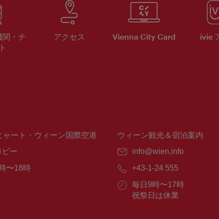
機関・チ
アクセス
Vienna City Card
ivie
ト
ヒャート・ウィーン国際空港
ウィーン観光＆宿泊案内
ロビー
E
info@wien.info
メ
時〜18時
電
+43-1-24 555
ー
話
ル：
営
毎日9時〜17時
番
業
祝祭日は休業
号：
時
間：