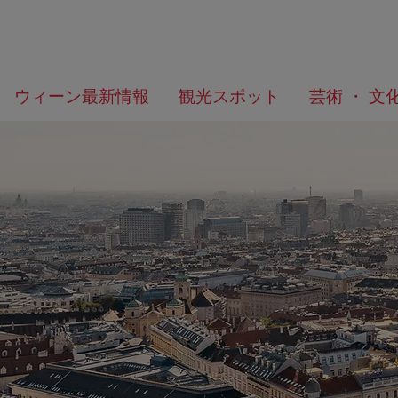
メ
こ
何
ウィーン最新情報
観光スポット
芸術 ・ 文
ニ
の
を
ュ
ペ
お
ー
ー
探
へ
ジ
し
の
で
ト
す
ッ
か？
プ
へ