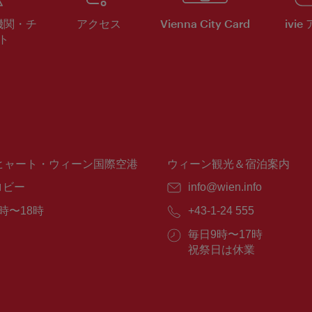
機関・チ
アクセス
Vienna City Card
ivie
ト
ヒャート・ウィーン国際空港
ウィーン観光＆宿泊案内
ロビー
E
info@wien.info
メ
時〜18時
電
+43-1-24 555
ー
話
ル：
営
毎日9時〜17時
番
業
祝祭日は休業
号：
時
間：