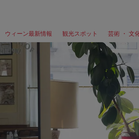
メ
こ
何
ウィーン最新情報
観光スポット
芸術 ・ 文
ニ
の
を
ュ
ペ
お
ー
ー
探
へ
ジ
し
の
で
ト
す
ッ
か？
プ
へ