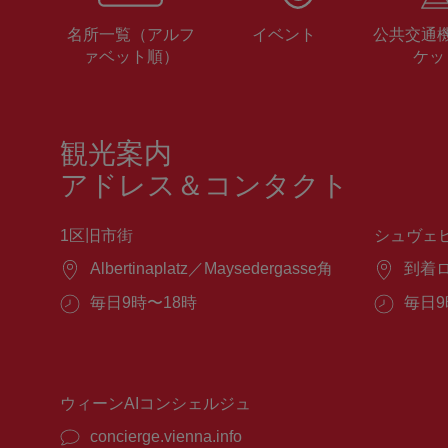
名所一覧（アルフ
イベント
公共交通
ァベット順）
ケッ
観光案内
アドレス＆コンタクト
1区旧市街
シュヴェ
場
Albertinaplatz／Maysedergasse角
場
到着
所：
所：
営
毎日9時〜18時
営
毎日9
業
業
時
時
間：
間：
ウィーンAIコンシェルジュ
concierge.vienna.info