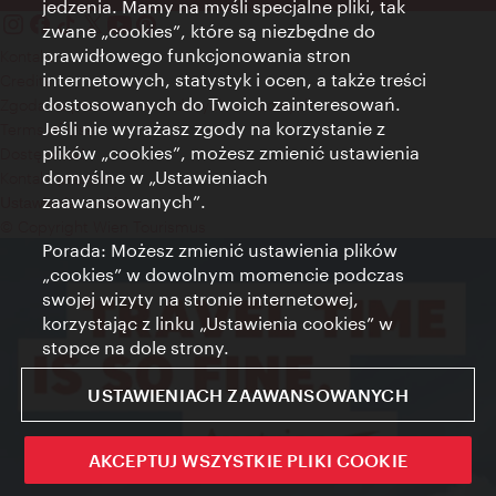
jedzenia. Mamy na myśli specjalne pliki, tak
zwane „cookies”, które są niezbędne do
prawidłowego funkcjonowania stron
Kontakt
internetowych, statystyk i ocen, a także treści
Credits
dostosowanych do Twoich zainteresowań.
Zgoda na przetwarzanie danych osobowych
Jeśli nie wyrażasz zgody na korzystanie z
Terms of Use
plików „cookies”, możesz zmienić ustawienia
Dostępność
domyślne w „Ustawieniach
Kontakt prasowy
zaawansowanych”.
Ustawienia cookies
© Copyright Wien Tourismus
Porada: Możesz zmienić ustawienia plików
„cookies” w dowolnym momencie podczas
swojej wizyty na stronie internetowej,
korzystając z linku „Ustawienia cookies” w
stopce na dole strony.
USTAWIENIACH ZAAWANSOWANYCH
AKCEPTUJ WSZYSTKIE PLIKI COOKIE