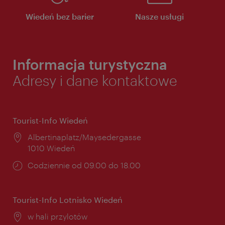
Wiedeń bez barier
Nasze usługi
Informacja turystyczna
Adresy i dane kontaktowe
Tourist-Info Wiedeń
Miejsce:
Albertinaplatz/Maysedergasse
1010 Wiedeń
Godziny
Codziennie od 09.00 do 18.00
otwarcia:
Tourist-Info Lotnisko Wiedeń
Miejsce:
w hali przylotów