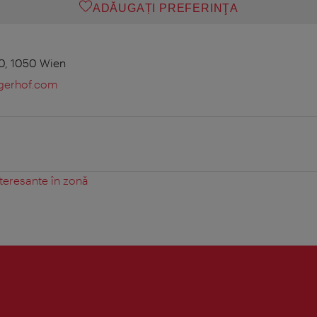
ADĂUGAȚI PREFERINŢA
0, 1050 Wien
igerhof.com
teresante în zonă