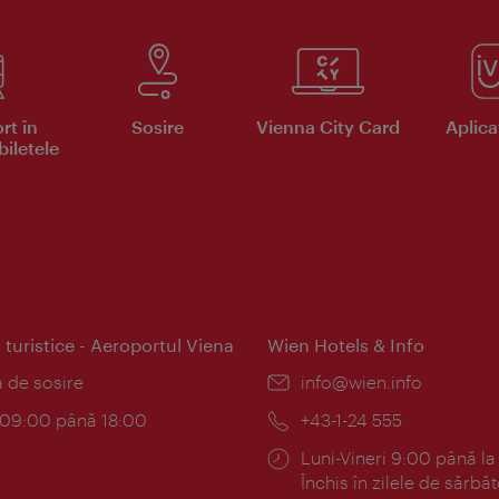
rt în
Sosire
Vienna City Card
Aplicaţ
iletele
 turistice - Aeroportul Viena
Wien Hotels & Info
:
a de sosire
E-
info@wien.info
mail:
am:
c 09:00 până 18:00
Telefon:
+43-1-24 555
Program:
Luni-Vineri 9:00 până la
Închis în zilele de sărbăt