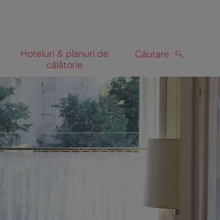
Hoteluri & planuri de
Căutare
călătorie
CĂUTARE
 hartă