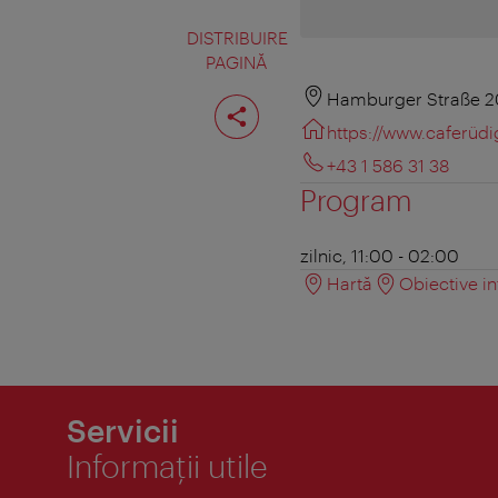
DISTRIBUIRE
PAGINĂ
Distribuiţi
Hamburger Straße 2
pagina
https://www.caferüd
+43 1 586 31 38
Program
zilnic, 11:00 - 02:00
Hartă
Obiective in
Servicii
Informaţii utile