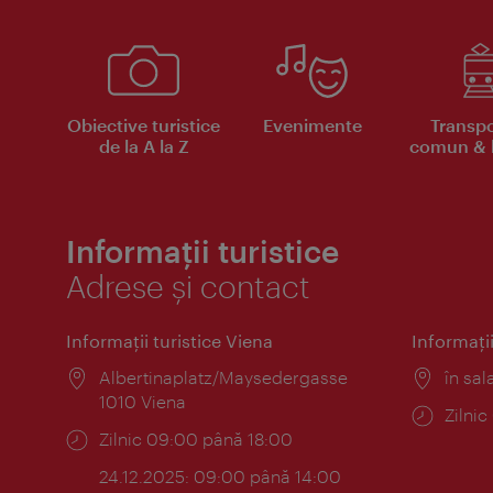
Obiective turistice
Evenimente
Transpo
de la A la Z
comun & b
Informații turistice
Adrese și contact
Informaţii turistice Viena
Informaţii
Locul:
Albertinaplatz/Maysedergasse
Locul
în sal
1010 Viena
Progr
Zilni
Program:
Zilnic 09:00 până 18:00
24.12.2025: 09:00 până 14:00