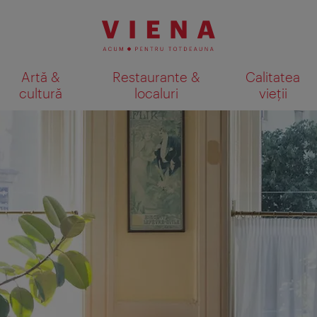
Artă &
Restaurante &
Calitatea
cultură
localuri
vieții
Afişare rezultate căutare pe