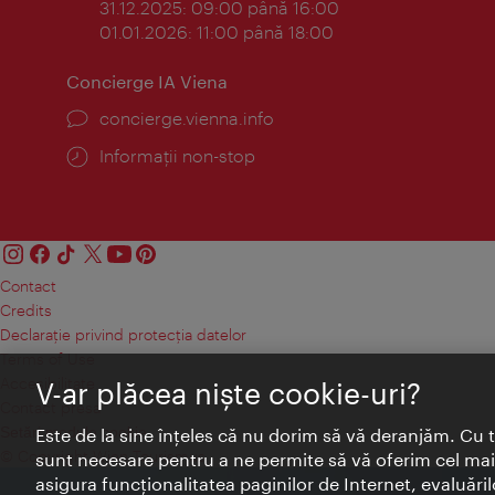
31.12.2025: 09:00 până 16:00
01.01.2026: 11:00 până 18:00
Concierge IA Viena
concierge.vienna.info
Informații non-stop
Contact
Credits
Declaraţie privind protecţia datelor
Terms of Use
Accesibilitate
V-ar plăcea nişte cookie-uri?
Contact presa
Setări module cookie
Este de la sine înţeles că nu dorim să vă deranjăm. Cu 
© Copyright Wien Tourismus
sunt necesare pentru a ne permite să vă oferim cel mai 
asigura funcţionalitatea paginilor de Internet, evaluăril