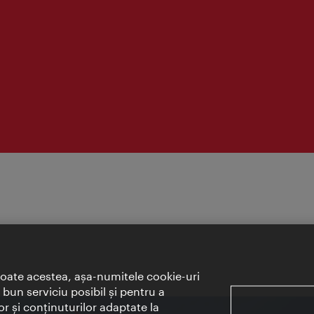
toate acestea, aşa-numitele cookie-uri
bun serviciu posibil şi pentru a
or şi conţinuturilor adaptate la