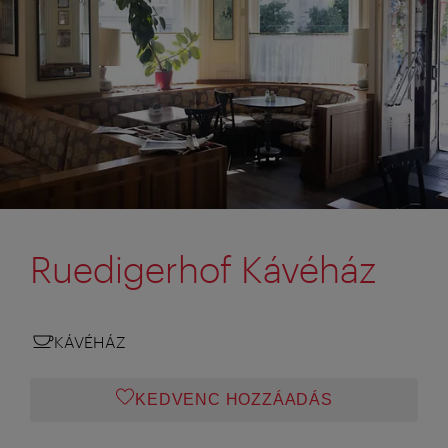
Ruedigerhof Kávéház
KÁVÉHÁZ
KEDVENC HOZZÁADÁS