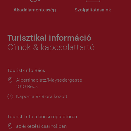
Akadálymentesség
Szolgáltatásaink
Turisztikai információ
Címek & kapcsolattartó
Tourist-Info Bécs
Helyszín:
Albertinaplatz/Maysedergasse
1010 Bécs
Nyitva
Naponta 9-18 óra között
tartás:
Tourist-Info a bécsi repülőtéren
Helyszín:
az érkezési csarnokban