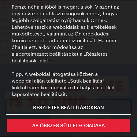
Persze néha a jóból is megárt a sok. Viszont az
úgy nevezett sütik szükségesek ahhoz, hogy a
Kapcsolat
legjobb szolgáltatást nyújthassuk Önnek.
Credits
Lehetővé teszik a weboldalak és kiértékelések
Adatvédelmi nyilatkozat
működtetését, valamint az Ön érdeklődési
Terms of Use
köreire szabott tartalom biztosítását. Ha nem
Megközelíthetőség
óhajtja ezt, akkor módosítsa az
Sajtókapcsolat
alapértelmezett beállításokat a „Részletes
Sütik beállítása
beállítások“ alatt.
© Copyright WienTourismus
Tipp: A weboldal látogatása közben a
weboldal alján található „Sütik beállítás”
linkkel bármikor megváltoztathatja a sütikkel
kapcsolatos beállításait.
RESZLETES BEÁLLÍTÁSOKBAN
AS ÖSSZES SÜTI ELFOGADÁSA