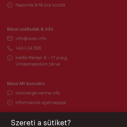
Nyitva
Naponta 9-18 óra között
tartás:
Bécsi szállodák & infó
E-
info@wien.info
mail:
Telefon:
+43-1-24 555
Nyitva
Hétfő-Péntek 9 – 17 óráig
tartás:
Ünnepnapokon zárva
Bécsi MI-konciérz
concierge.vienna.info
Információk éjjel-nappal
Szereti a sütiket?