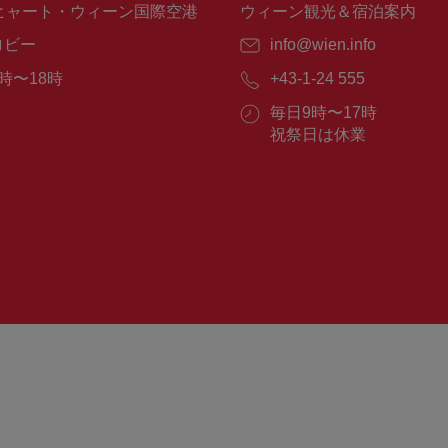
ヒャート・ウィーン国際空港
ウィーン観光＆宿泊案内
ロビー
E
info@wien.info
メ
時〜18時
電
+43-1-24 555
ー
話
ル：
営
毎日9時〜17時
番
業
祝祭日は休業
号：
時
間：