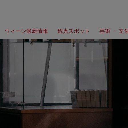
メ
こ
何
ウィーン最新情報
観光スポット
芸術 ・ 文
ニ
の
を
ュ
ペ
お
ー
ー
探
へ
ジ
し
の
で
ト
す
ッ
か？
プ
へ