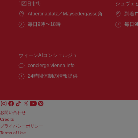
1区旧市街
シュヴェ
場
Albertinaplatz／Maysedergasse角
場
到着
所：
所：
営
毎日9時〜18時
営
毎日9
業
業
時
時
間：
間：
ウィーンAIコンシェルジュ
concierge.vienna.info
24時間体制の情報提供
お問い合わせ
Credits
プライバシーポリシー
Terms of Use