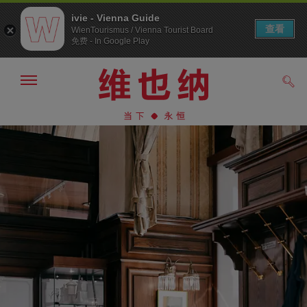
ivie - Vienna Guide
查看
WienTourismus / Vienna Tourist Board
免费 - In Google Play
显
搜
示/
索
隐
前
前
藏
往
往
导
导
内
航
航
容