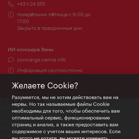
Телефон:
+43-1-24 555
Часы
понеде́льник-пя́тница с 9:00 до
работы:
17:00
Закрыто в праздничные дни
ИИ-консьерж Вены
concierge.vienna.info
Информация круглосуточно
Желаете Cookie?
Разумеется, мы не хотим действовать вам на
нервы. Но так называемые файлы Cookie
необходимы для того, чтобы обеспечить вам
Контакт
оптимальный сервис, функционирование
Credits
страниц и анализ, а также предоставить вам
Положение о конфиденциальности
содержимое с учетом ваших интересов. Если
Terms of Use
вы этого не хотите, вы можете изменить
Доступность