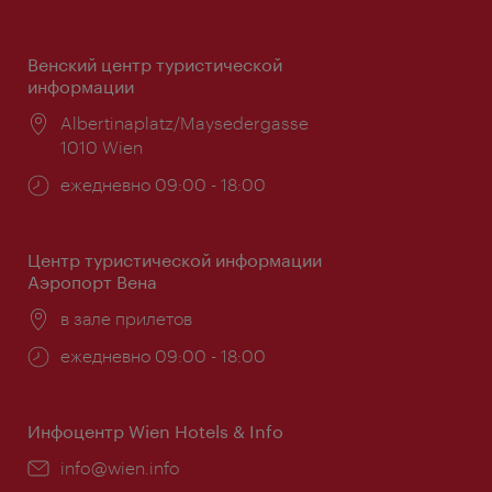
Венский центр туристической
информации
Расположение:
Albertinaplatz/Maysedergasse
1010 Wien
Часы
ежедневно 09:00 - 18:00
работы:
Центр туристической информации
Аэропорт Вена
Расположение:
в зале прилетов
Часы
ежедневно 09:00 - 18:00
работы:
Инфоцентр Wien Hotels & Info
Эл.
info@wien.info
почта: