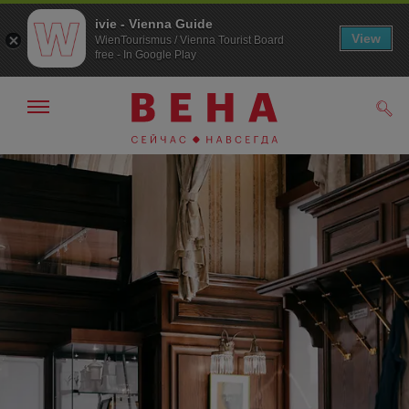
ivie - Vienna Guide
View
WienTourismus / Vienna Tourist Board
free - In Google Play
Показать/
Поис
скрыть
панель
навигации
К
К
навигации
содержанию