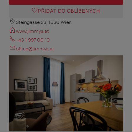
PŘIDAT DO OBLÍBENÝCH
Steingasse 33, 1030 Wien
www.jimmys.at
+43 1 997 00 10
office@jimmys.at