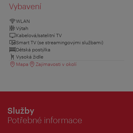
Vybavení
WLAN
Výtah
Kabelová/satelitní TV
Smart TV (se streamingovými službami)
Dětská postýlka
Vysoká židle
Mapa
Zajímavosti v okolí
Služby
Potřebné informace