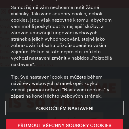
Samozřejmě vám nechceme nutit žádné
sušenky. Takzvané soubory cookie, neboli
cookies, jsou však nezbytné k tomu, abychom
Kontakty
vám mohli poskytnout ty nejlepší služby, a
Credits
zároveň umožňují fungování webových
Prohlášení o ochraně osobních údajů
stránek a jejich vyhodnocování, stejně jako
Terms of Use
zobrazování obsahu přizpůsobeného vašim
Přístupnost
zájmům. Pokud si toto nepřejete, můžete
Kontakt pro tisk
výchozí nastavení změnit v nabídce „Pokročilá
Nastavení cookies
nastavení“.
© Copyright Wien Tourismus
Tip: Své nastavení cookies můžete během
návštěvy webových stránek opět kdykoli
změnit pomocí odkazu “Nastavení cookies” v
zápatí na konci těchto webových stránek.
POKROČILÉM NASTAVENÍ
PŘIJMOUT VŠECHNY SOUBORY COOKIES