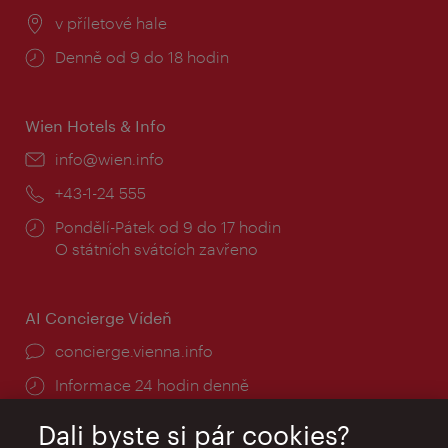
Místo:
v příletové hale
Provozní
Denně od 9 do 18 hodin
doba:
Wien Hotels & Info
E-
info@wien.info
mail:
Telefon:
+43-1-24 555
Provozní
Pondělí-Pátek od 9 do 17 hodin
doba:
O státních svátcích zavřeno
AI Concierge Vídeň
concierge.vienna.info
Informace 24 hodin denně
Dali byste si pár cookies?