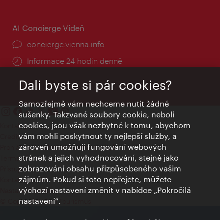
AI Concierge Vídeň
concierge.vienna.info
Informace 24 hodin denně
Dali byste si pár cookies?
Samozřejmě vám nechceme nutit žádné
sušenky. Takzvané soubory cookie, neboli
cookies, jsou však nezbytné k tomu, abychom
Kontakty
vám mohli poskytnout ty nejlepší služby, a
Credits
zároveň umožňují fungování webových
Prohlášení o ochraně osobních údajů
stránek a jejich vyhodnocování, stejně jako
Terms of Use
zobrazování obsahu přizpůsobeného vašim
Přístupnost
zájmům. Pokud si toto nepřejete, můžete
Kontakt pro tisk
výchozí nastavení změnit v nabídce „Pokročilá
Nastavení cookies
nastavení“.
© Copyright Wien Tourismus