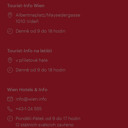
Tourist-Info Wien
Místo:
Albertinaplatz/Maysedergasse
1010 Vídeň
Provozní
Denně od 9 do 18 hodin
doba:
Tourist-Info na letišti
Místo:
v příletové hale
Provozní
Denně od 9 do 18 hodin
doba:
Wien Hotels & Info
E-
info@wien.info
mail:
Telefon:
+43-1-24 555
Provozní
Pondělí-Pátek od 9 do 17 hodin
doba:
O státních svátcích zavřeno