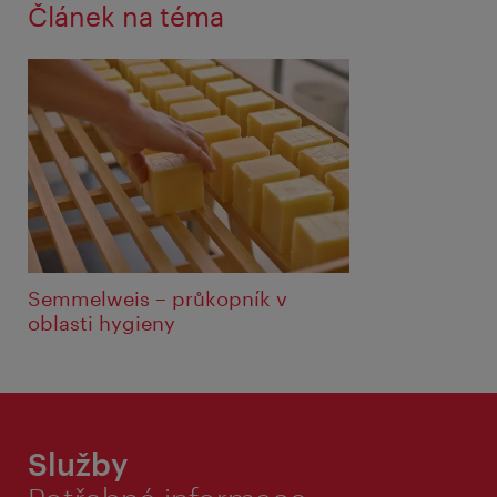
Článek na téma
Semmelweis – průkopník v
oblasti hygieny
Služby