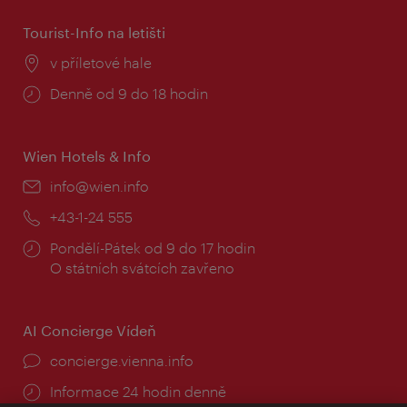
Tourist-Info na letišti
Místo:
v příletové hale
Provozní
Denně od 9 do 18 hodin
doba:
Wien Hotels & Info
E-
info@wien.info
mail:
Telefon:
+43-1-24 555
Provozní
Pondělí-Pátek od 9 do 17 hodin
doba:
O státních svátcích zavřeno
AI Concierge Vídeň
concierge.vienna.info
Informace 24 hodin denně