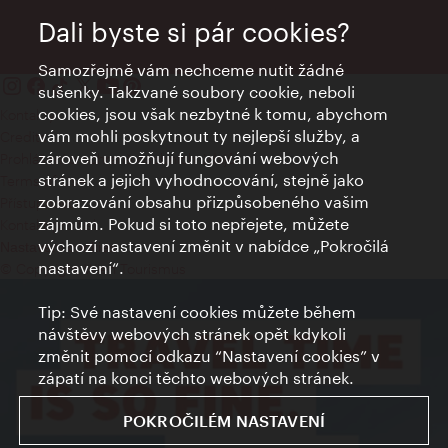
Dali byste si pár cookies?
Samozřejmě vám nechceme nutit žádné
sušenky. Takzvané soubory cookie, neboli
cookies, jsou však nezbytné k tomu, abychom
Kontakty
vám mohli poskytnout ty nejlepší služby, a
Credits
zároveň umožňují fungování webových
Prohlášení o ochraně osobních údajů
stránek a jejich vyhodnocování, stejně jako
Terms of Use
zobrazování obsahu přizpůsobeného vašim
Přístupnost
zájmům. Pokud si toto nepřejete, můžete
Kontakt pro tisk
výchozí nastavení změnit v nabídce „Pokročilá
Nastavení cookies
nastavení“.
© Copyright Wien Tourismus
Tip: Své nastavení cookies můžete během
návštěvy webových stránek opět kdykoli
změnit pomocí odkazu “Nastavení cookies” v
zápatí na konci těchto webových stránek.
POKROČILÉM NASTAVENÍ