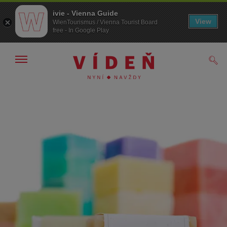
ivie - Vienna Guide
View
WienTourismus / Vienna Tourist Board
free - In Google Play
Zobrazit/skrýt
Hled
navigační
panel
Přejít
Přejít
na
k obsahu
procházení