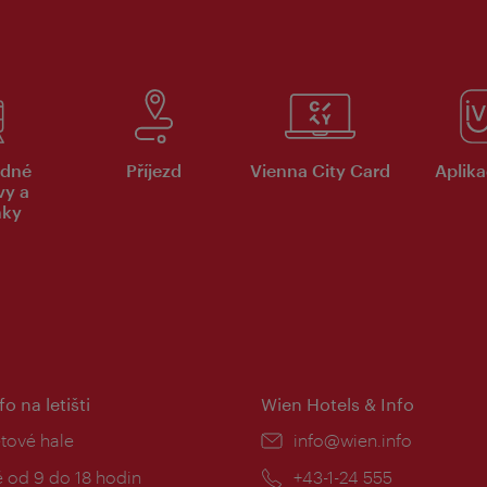
dné
Příjezd
Vienna City Card
Aplika
vy a
nky
fo na letišti
Wien Hotels & Info
:
etové hale
E-
info@wien.info
mail:
zní
 od 9 do 18 hodin
Telefon:
+43-1-24 555