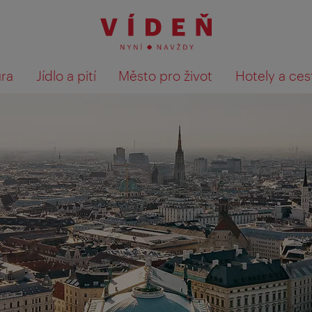
ura
Jídlo a pití
Město pro život
Hotely a ces
Výsledky hledání zobrazit 