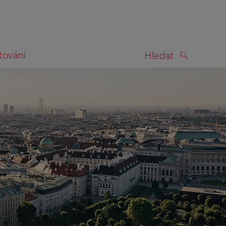
tování
Hledat
HLEDAT
na mapě