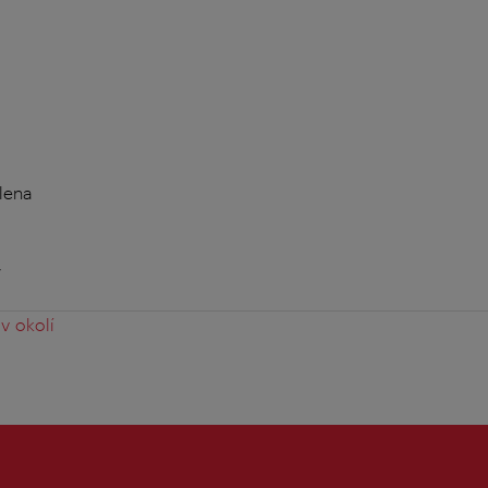
lena
y
v okolí