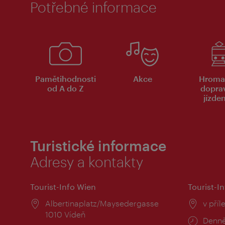
Potřebné informace
Pamětihodnosti
Akce
Hroma
od A do Z
dopra
jízde
Turistické informace
Adresy a kontakty
Tourist-Info Wien
Tourist-In
Místo:
Albertinaplatz/Maysedergasse
Místo
v příl
1010 Vídeň
Provo
Denně