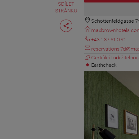
SDÍLET
STRÁNKU
Schottenfeldgasse 7
Rozdělit
stranu
maxbrownhotels.co
+43 1 37 61 070
reservations.7d@ma
Certifikát udržitelnost
Earthcheck