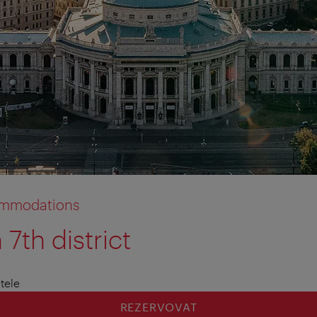
commodations
7th district
tion anzeigen
tion ausblenden
tele
REZERVOVAT