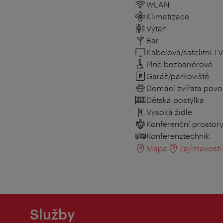
WLAN
Klimatizace
Výtah
Bar
Kabelová/satelitní TV
Plně bezbariérové
Garáž/parkoviště
Domácí zvířata povo
Dětská postýlka
Vysoká židle
Konferenční prostor
Konferenztechnik
Mapa
Zajímavosti 
Služby