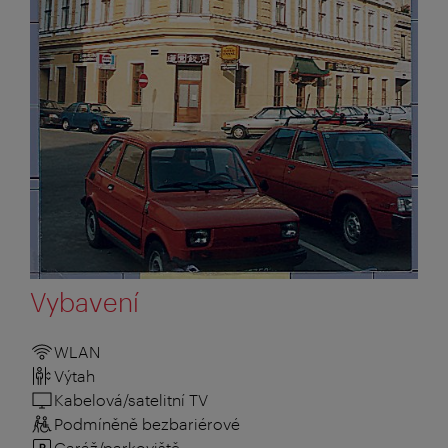
Vybavení
WLAN
Výtah
Kabelová/satelitní TV
Podmíněně bezbariérové
Garáž/parkoviště