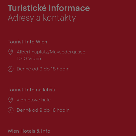
Turistické informace
Adresy a kontakty
Tourist-Info Wien
Místo:
Albertinaplatz/Maysedergasse
1010 Vídeň
Provozní
Denně od 9 do 18 hodin
doba:
Tourist-Info na letišti
Místo:
v příletové hale
Provozní
Denně od 9 do 18 hodin
doba:
Wien Hotels & Info