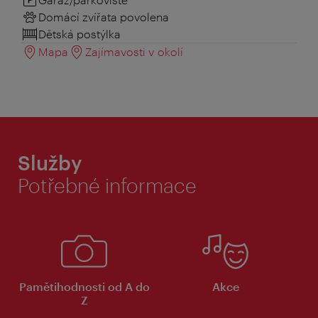
Domácí zvířata povolena
Dětská postýlka
Mapa
Zajímavosti v okolí
Služby
Potřebné informace
Pamětihodnosti od A do
Akce
Z