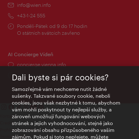
E-
info@wien.info
mail:
Telefon:
+43-1-24 555
Provozní
Pondělí-Pátek od 9 do 17 hodin
doba:
O státních svátcích zavřeno
AI Concierge Vídeň
concierge.vienna.info
Informace 24 hodin denně
Dali byste si pár cookies?
Samozřejmě vám nechceme nutit žádné
sušenky. Takzvané soubory cookie, neboli
cookies, jsou však nezbytné k tomu, abychom
vám mohli poskytnout ty nejlepší služby, a
Kontakty
zároveň umožňují fungování webových
Credits
stránek a jejich vyhodnocování, stejně jako
Prohlášení o ochraně osobních údajů
zobrazování obsahu přizpůsobeného vašim
Terms of Use
zájmům. Pokud si toto nepřejete, můžete