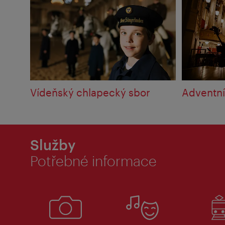
Vídeňský chlapecký sbor
Adventní
Služby
Potřebné informace