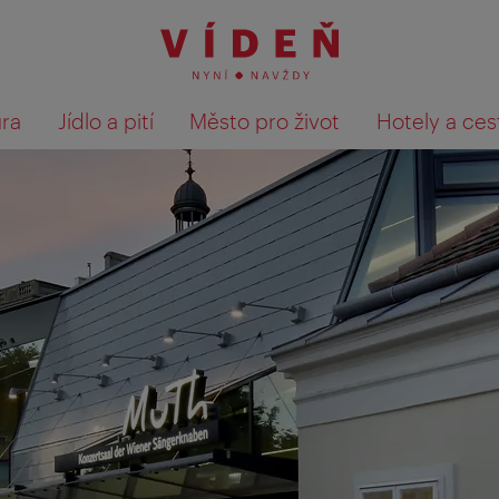
ura
Jídlo a pití
Město pro život
Hotely a ces
Výsledky hledání zobrazit 