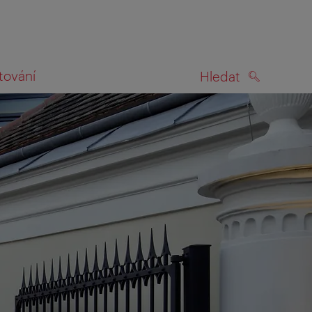
tování
Hledat
HLEDAT
na mapě