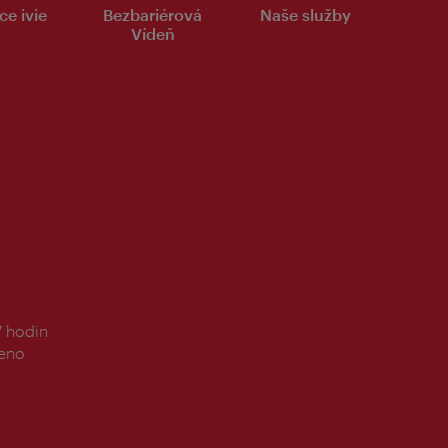
ce ivie
Bezbariérová
Naše služby
Vídeň
7 hodin
řeno