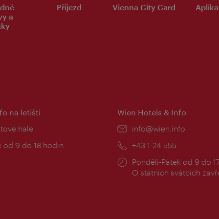
dné
Příjezd
Vienna City Card
Aplika
vy a
nky
fo na letišti
Wien Hotels & Info
:
etové hale
E-
info@wien.info
mail:
zní
 od 9 do 18 hodin
Telefon:
+43-1-24 555
Provozní
Pondělí-Pátek od 9 do 1
doba:
O státních svátcích zav