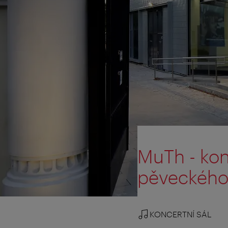
MuTh - kon
pěveckého
KONCERTNÍ SÁL