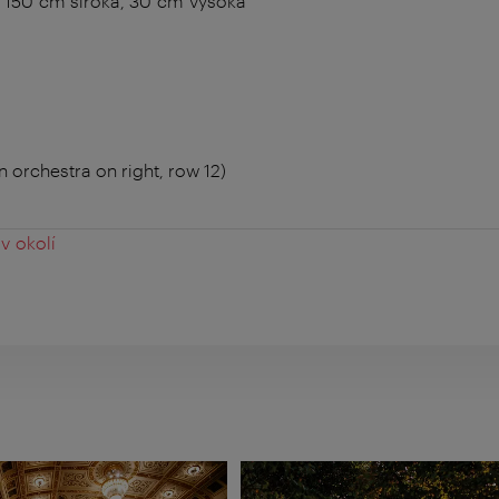
150 cm široká, 30 cm vysoká
n orchestra on right, row 12)
v okolí