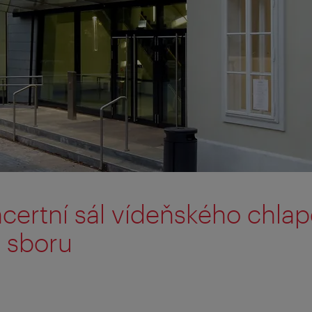
certní sál vídeňského chla
 sboru