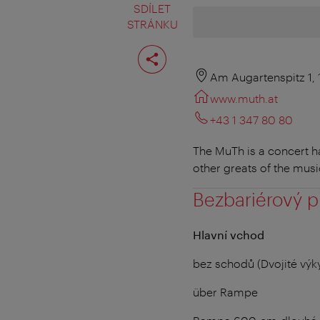
SDÍLET
STRÁNKU
Rozdělit
stranu
Am Augartenspitz 1,
www.muth.at
+43 1 347 80 80
The MuTh is a concert h
other greats of the musi
Bezbariérový p
Hlavní vchod
bez schodů (Dvojité výk
über Rampe