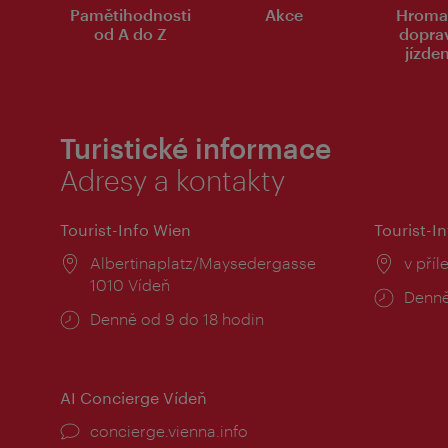
Pamětihodnosti
Akce
Hroma
od A do Z
dopra
jízde
Turistické informace
Adresy a kontakty
Tourist-Info Wien
Tourist-In
Místo:
Albertinaplatz/Maysedergasse
Místo
v příl
1010 Vídeň
Provo
Denně
Provozní
Denně od 9 do 18 hodin
doba:
doba:
AI Concierge Vídeň
concierge.vienna.info