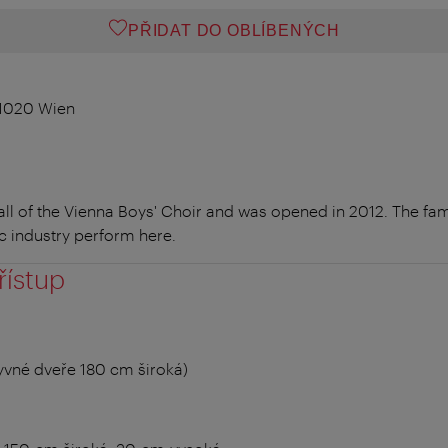
PŘIDAT DO OBLÍBENÝCH
 1020 Wien
all of the Vienna Boys' Choir and was opened in 2012. The fam
c industry perform here.
řístup
yvné dveře 180 cm široká)