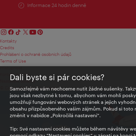
Informace 24 hodin denně
Kontakty
Credits
Prohlášení o ochraně osobních údajů
Terms of Use
Přístupnost
Kontakt pro tisk
Dali byste si pár cookies?
Nastavení cookies
© Copyright Wien Tourismus
Samozřejmě vám nechceme nutit žádné sušenky. Takzv
jsou však nezbytné k tomu, abychom vám mohli poskytn
umožňují fungování webových stránek a jejich vyhodno
obsahu přizpůsobeného vašim zájmům. Pokud si toto n
změnit v nabídce „Pokročilá nastavení“.
Tip: Své nastavení cookies můžete během návštěvy we
pomocí odkazu “Nastavení cookies” v zápatí na konci 