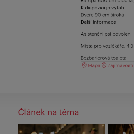
Rampa 600 cm dlouhá, 
K dispozici je výtah
Dveře 90 cm široká
Další informace
Asistenční psi povoleni
Místa pro vozíčkáře: 4 (i
Bezbariérová toaleta
Mapa
Zajímavosti 
Článek na téma