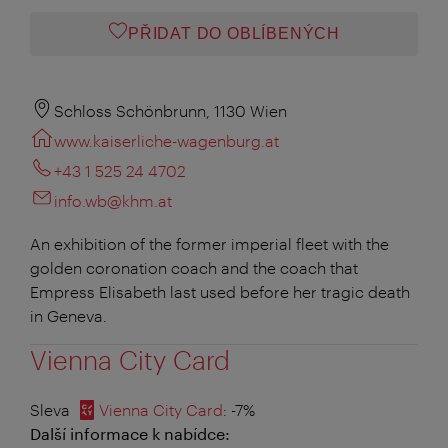
PŘIDAT DO OBLÍBENÝCH
Schloss Schönbrunn, 1130 Wien
www.kaiserliche-wagenburg.at
+43 1 525 24 4702
info.wb@khm.at
An exhibition of the former imperial fleet with the
golden coronation coach and the coach that
Empress Elisabeth last used before her tragic death
in Geneva.
Vienna City Card
Sleva
Vienna City Card
: -7%
Další informace k nabídce: