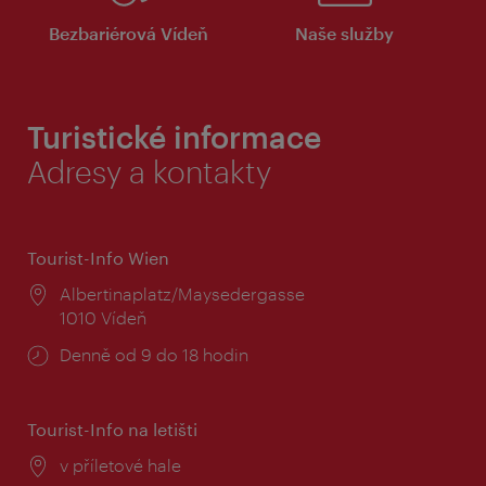
Bezbariérová Vídeň
Naše služby
Turistické informace
Adresy a kontakty
Tourist-Info Wien
Místo:
Albertinaplatz/Maysedergasse
1010 Vídeň
Provozní
Denně od 9 do 18 hodin
doba:
Tourist-Info na letišti
Místo:
v příletové hale