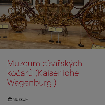
Muzeum císařských
kočárů (Kaiserliche
Wagenburg )
MUZEUM