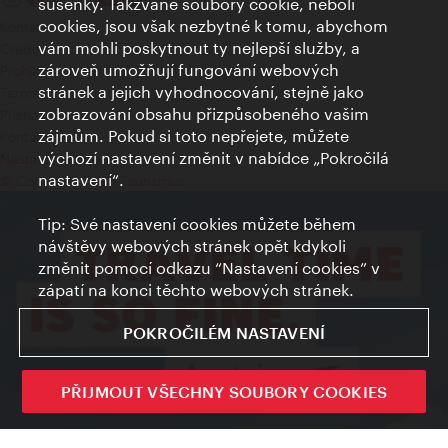
sušenky. Takzvané soubory cookie, neboli
cookies, jsou však nezbytné k tomu, abychom
Kontakty
vám mohli poskytnout ty nejlepší služby, a
Credits
zároveň umožňují fungování webových
Prohlášení o ochraně osobních údajů
stránek a jejich vyhodnocování, stejně jako
Terms of Use
zobrazování obsahu přizpůsobeného vašim
Přístupnost
zájmům. Pokud si toto nepřejete, můžete
Kontakt pro tisk
výchozí nastavení změnit v nabídce „Pokročilá
Nastavení cookies
nastavení“.
© Copyright Wien Tourismus
Tip: Své nastavení cookies můžete během
návštěvy webových stránek opět kdykoli
změnit pomocí odkazu “Nastavení cookies” v
zápatí na konci těchto webových stránek.
POKROČILÉM NASTAVENÍ
PŘIJMOUT VŠECHNY SOUBORY COOKIES