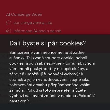
AI Concierge Vídeň
concierge.vienna.info
Informace 24 hodin denně
Dali byste si pár cookies?
Samozřejmě vám nechceme nutit žádné
sušenky. Takzvané soubory cookie, neboli
cookies, jsou však nezbytné k tomu, abychom
Kontakty
vám mohli poskytnout ty nejlepší služby, a
Credits
zároveň umožňují fungování webových
Prohlášení o ochraně osobních údajů
stránek a jejich vyhodnocování, stejně jako
Terms of Use
zobrazování obsahu přizpůsobeného vašim
Přístupnost
zájmům. Pokud si toto nepřejete, můžete
Kontakt pro tisk
výchozí nastavení změnit v nabídce „Pokročilá
Nastavení cookies
nastavení“.
© Copyright Wien Tourismus