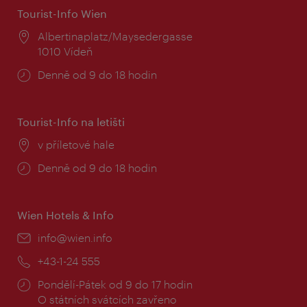
Tourist-Info Wien
Místo:
Albertinaplatz/Maysedergasse
1010 Vídeň
Provozní
Denně od 9 do 18 hodin
doba:
Tourist-Info na letišti
Místo:
v příletové hale
Provozní
Denně od 9 do 18 hodin
doba:
Wien Hotels & Info
E-
info@wien.info
mail:
Telefon:
+43-1-24 555
Provozní
Pondělí-Pátek od 9 do 17 hodin
doba:
O státních svátcích zavřeno