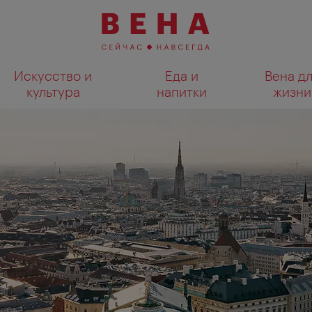
Искусство и
Еда и
Вена д
культура
напитки
жизни
Показать результаты поиска н