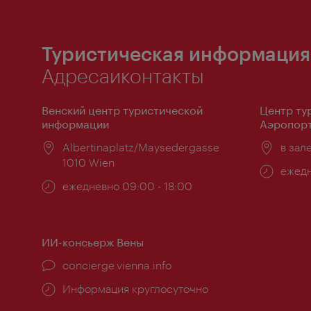
Туристическая информация
Адресаиконтакты
Венский центр туристической
Центр ту
информации
Аэропорт
Расположение:
Albertinaplatz/Maysedergasse
Распо
в зал
1010 Wien
Часы
ежедн
Часы
ежедневно 09:00 - 18:00
работ
работы:
ИИ-консьерж Вены
concierge.vienna.info
Информация круглосуточно