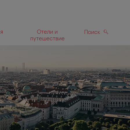
ля
Отели и
Поиск
путешествие
ПОИСК
а карте