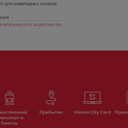
п для инвалидных колясок
ения
чательности в окрестностях
щественный
Прибытие
Vienna City Card
Прило
ранспорт и
Билеты