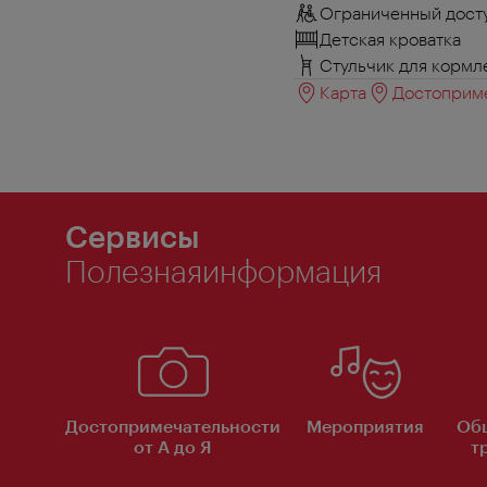
Ограниченный досту
Детская кроватка
Стульчик для кормл
Карта
Достоприме
Сервисы
Полезнаяинформация
Достопримечательности
Мероприятия
Об
от А до Я
т