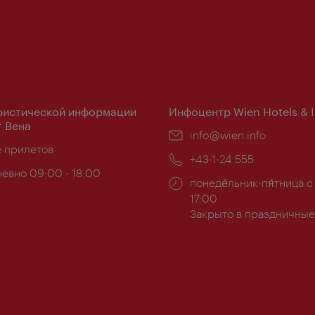
ристической информации
Инфоцентр Wien Hotels & 
 Вена
Эл.
info@wien.info
ложение:
е прилетов
почта:
Телефон:
+43-1-24 555
евно 09:00 - 18:00
Часы
понеде́льник-пя́тница с
ы:
работы:
17:00
Закрыто в праздничные