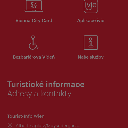
Vienna City Card
Aplikace ivie
Bezbariérová Vídeň
Naše služby
Turistické informace
Adresy a kontakty
Tourist-Info Wien
Místo:
Albertinaplatz/Maysedergasse