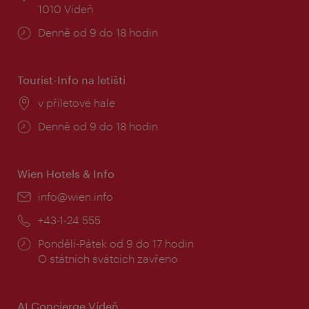
1010 Vídeň
Provozní
Denně od 9 do 18 hodin
doba:
Tourist-Info na letišti
Místo:
v příletové hale
Provozní
Denně od 9 do 18 hodin
doba:
Wien Hotels & Info
E-
info@wien.info
mail:
Telefon:
+43-1-24 555
Provozní
Pondělí-Pátek od 9 do 17 hodin
doba:
O státních svátcích zavřeno
AI Concierge Vídeň