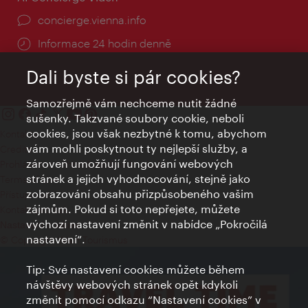
concierge.vienna.info
Informace 24 hodin denně
Dali byste si pár cookies?
Samozřejmě vám nechceme nutit žádné
sušenky. Takzvané soubory cookie, neboli
cookies, jsou však nezbytné k tomu, abychom
Kontakty
vám mohli poskytnout ty nejlepší služby, a
Credits
zároveň umožňují fungování webových
Prohlášení o ochraně osobních údajů
stránek a jejich vyhodnocování, stejně jako
Terms of Use
zobrazování obsahu přizpůsobeného vašim
Přístupnost
zájmům. Pokud si toto nepřejete, můžete
Kontakt pro tisk
výchozí nastavení změnit v nabídce „Pokročilá
Nastavení cookies
nastavení“.
© Copyright Wien Tourismus
Tip: Své nastavení cookies můžete během
návštěvy webových stránek opět kdykoli
změnit pomocí odkazu “Nastavení cookies” v