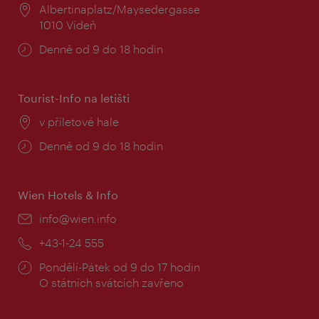
Místo:
Albertinaplatz/Maysedergasse
1010 Vídeň
Provozní
Denně od 9 do 18 hodin
doba:
Tourist-Info na letišti
Místo:
v příletové hale
Provozní
Denně od 9 do 18 hodin
doba:
Wien Hotels & Info
E-
info@wien.info
mail:
Telefon:
+43-1-24 555
Provozní
Pondělí-Pátek od 9 do 17 hodin
doba:
O státních svátcích zavřeno