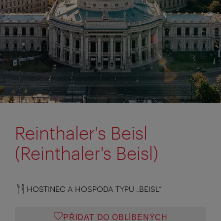
Reinthaler's Beisl
(Reinthaler's Beisl)
HOSTINEC A HOSPODA TYPU „BEISL“
PŘIDAT DO OBLÍBENÝCH