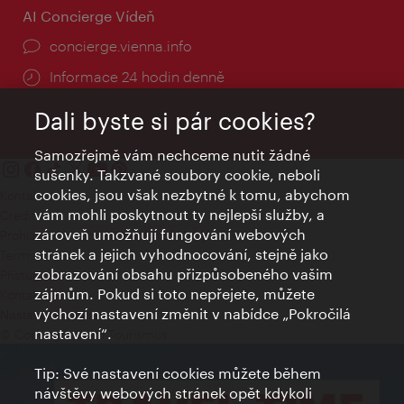
AI Concierge Vídeň
concierge.vienna.info
Informace 24 hodin denně
Dali byste si pár cookies?
Samozřejmě vám nechceme nutit žádné
sušenky. Takzvané soubory cookie, neboli
cookies, jsou však nezbytné k tomu, abychom
Kontakty
vám mohli poskytnout ty nejlepší služby, a
Credits
zároveň umožňují fungování webových
Prohlášení o ochraně osobních údajů
stránek a jejich vyhodnocování, stejně jako
Terms of Use
zobrazování obsahu přizpůsobeného vašim
Přístupnost
zájmům. Pokud si toto nepřejete, můžete
Kontakt pro tisk
výchozí nastavení změnit v nabídce „Pokročilá
Nastavení cookies
nastavení“.
© Copyright Wien Tourismus
Tip: Své nastavení cookies můžete během
návštěvy webových stránek opět kdykoli