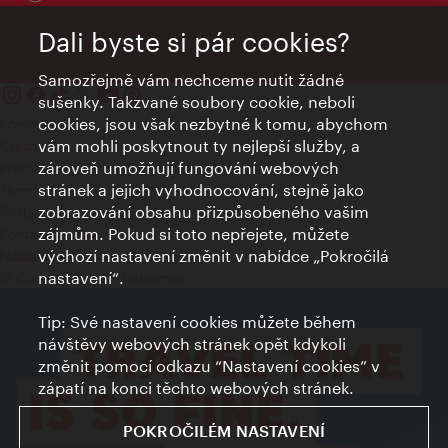
Dali byste si pár cookies?
Samozřejmě vám nechceme nutit žádné
sušenky. Takzvané soubory cookie, neboli
cookies, jsou však nezbytné k tomu, abychom
Kontakty
vám mohli poskytnout ty nejlepší služby, a
Credits
zároveň umožňují fungování webových
Prohlášení o ochraně osobních údajů
stránek a jejich vyhodnocování, stejně jako
Terms of Use
zobrazování obsahu přizpůsobeného vašim
Přístupnost
zájmům. Pokud si toto nepřejete, můžete
Kontakt pro tisk
výchozí nastavení změnit v nabídce „Pokročilá
Nastavení cookies
nastavení“.
© Copyright Wien Tourismus
Tip: Své nastavení cookies můžete během
návštěvy webových stránek opět kdykoli
změnit pomocí odkazu “Nastavení cookies” v
zápatí na konci těchto webových stránek.
POKROČILÉM NASTAVENÍ