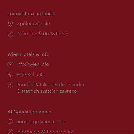
Tourist-Info na letišti
Místo:
v příletové hale
Provozní
Denně od 9 do 18 hodin
doba:
Wien Hotels & Info
E-
info@wien.info
mail:
Telefon:
+43-1-24 555
Provozní
Pondělí-Pátek od 9 do 17 hodin
doba:
O státních svátcích zavřeno
AI Concierge Vídeň
concierge.vienna.info
Informace 24 hodin denně