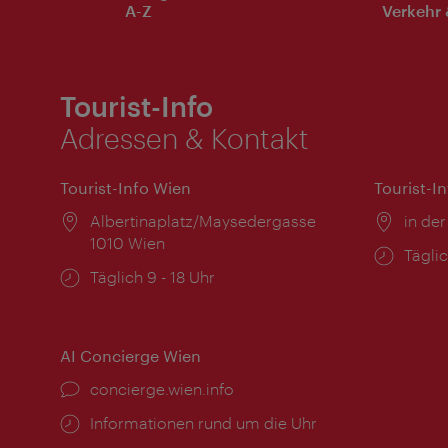
A-Z
Verkehr 
Tourist-Info
Adressen & Kontakt
Tourist-Info Wien
Tourist-I
Ort:
Albertinaplatz/Maysedergasse
Ort:
in der
1010 Wien
Öffnu
Täglic
Öffnungszeiten:
Täglich 9 - 18 Uhr
AI Concierge Wien
Ort:
concierge.wien.info
Öffnungszeiten:
Informationen rund um die Uhr