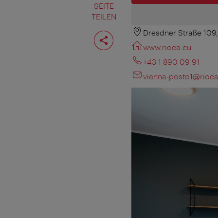
SEITE
TEILEN
Dresdner Straße 109
Seite
teilen
www.rioca.eu
+43 1 890 09 91
vienna-posto1@rioca