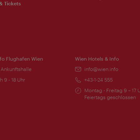
& Tickets
nfo Flughafen Wien
Wien Hotels & Info
 Ankunftshalle
Email:
info@wien.info
ngszeiten:
h 9 - 18 Uhr
Telefon:
+43-1-24 555
Öffnungszeiten:
Montag - Freitag 9 – 17 
Feiertags geschlossen