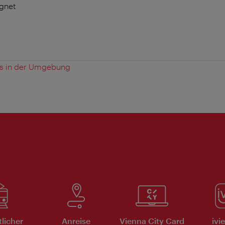
ignet
es in der Umgebung
tlicher
Anreise
Vienna City Card
ivi