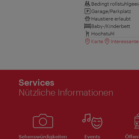
Bedingt rollstuhlgee
Garage/Parkplatz
Haustiere erlaubt
Baby-/Kinderbett
Hochstuhl
Karte
Interessant
Services
Nützliche Informationen
Sehenswürdigkeiten
Events
Öffen