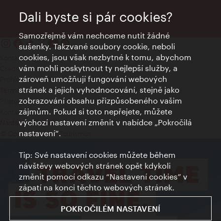
Dali byste si pár cookies?
Samozřejmě vám nechceme nutit žádné
sušenky. Takzvané soubory cookie, neboli
cookies, jsou však nezbytné k tomu, abychom
Kontakty
vám mohli poskytnout ty nejlepší služby, a
Credits
zároveň umožňují fungování webových
Prohlášení o ochraně osobních údajů
stránek a jejich vyhodnocování, stejně jako
Terms of Use
zobrazování obsahu přizpůsobeného vašim
Přístupnost
zájmům. Pokud si toto nepřejete, můžete
Kontakt pro tisk
výchozí nastavení změnit v nabídce „Pokročilá
Nastavení cookies
nastavení“.
© Copyright Wien Tourismus
Tip: Své nastavení cookies můžete během
návštěvy webových stránek opět kdykoli
změnit pomocí odkazu “Nastavení cookies” v
zápatí na konci těchto webových stránek.
POKROČILÉM NASTAVENÍ