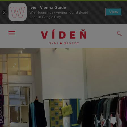
ivie - Vienna Guide
View
WienTourismus / Vienna Tourist Board
free - In Google Play
Zobrazit/skrýt
Hled
navigační
panel
Přejít
Přejít
na
k obsahu
procházení