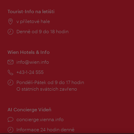
Tourist-Info na letišti
Místo:
v příletové hale
Provozní
Denně od 9 do 18 hodin
doba:
Wien Hotels & Info
E-
info@wien.info
mail:
Telefon:
+43-1-24 555
Provozní
Pondělí-Pátek od 9 do 17 hodin
doba:
O státních svátcích zavřeno
AI Concierge Vídeň
concierge.vienna.info
Informace 24 hodin denně