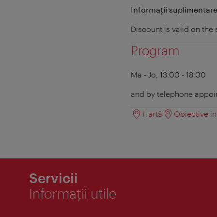
Informații suplimentare
Discount is valid on the
Program
Ma - Jo, 13:00 - 18:00
and by telephone appo
Hartă
Obiective in
Servicii
Informaţii utile