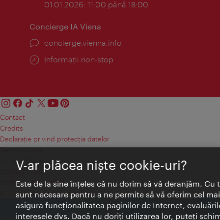
01.01.2026: 11:00 până 18:00
Concierge IA Viena
concierge.vienna.info
Informații non-stop
Contact
Credits
Declaraţie privind protecţia datelor
Terms of Use
Accesibilitate
V-ar plăcea nişte cookie-uri?
Contact presa
Setări module cookie
Este de la sine înţeles că nu dorim să vă deranjăm. Cu 
© Copyright Wien Tourismus
sunt necesare pentru a ne permite să vă oferim cel mai 
asigura funcţionalitatea paginilor de Internet, evaluăril
interesele dvs. Dacă nu doriţi utilizarea lor, puteţi schi