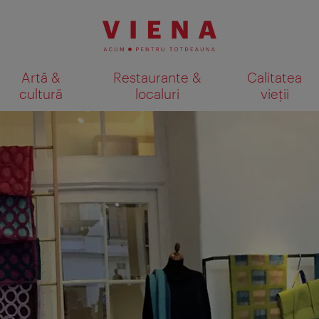
Artă &
Restaurante &
Calitatea
cultură
localuri
vieții
Afişare rezultate căutare pe