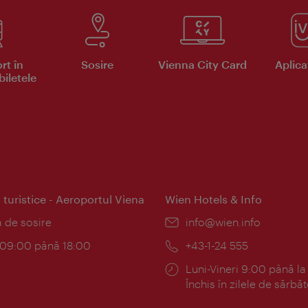
rt în
Sosire
Vienna City Card
Aplicaţ
iletele
 turistice - Aeroportul Viena
Wien Hotels & Info
:
a de sosire
E-
info@wien.info
mail:
am:
c 09:00 până 18:00
Telefon:
+43-1-24 555
Program:
Luni-Vineri 9:00 până la
Închis în zilele de sărbăt