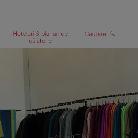
Hoteluri & planuri de
Căutare
călătorie
CĂUTARE
 hartă