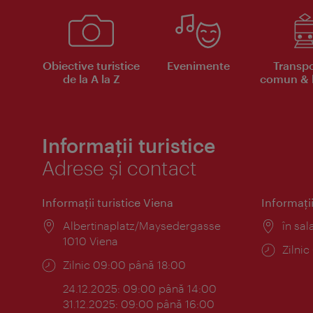
Obiective turistice
Evenimente
Transpo
de la A la Z
comun & b
Informații turistice
Adrese și contact
Informaţii turistice Viena
Informaţii
Locul:
Albertinaplatz/Maysedergasse
Locul
în sal
1010 Viena
Progr
Zilni
Program:
Zilnic 09:00 până 18:00
24.12.2025: 09:00 până 14:00
31.12.2025: 09:00 până 16:00