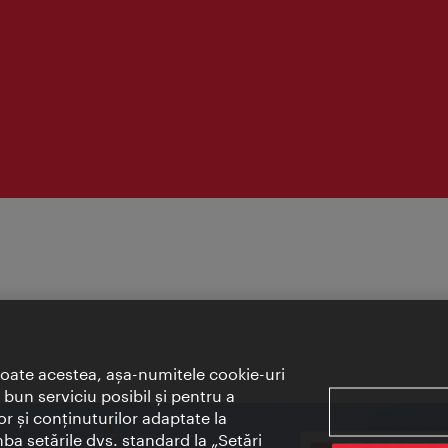
toate acestea, aşa-numitele cookie-uri
bun serviciu posibil şi pentru a
or şi conţinuturilor adaptate la
mba setările dvs. standard la „Setări