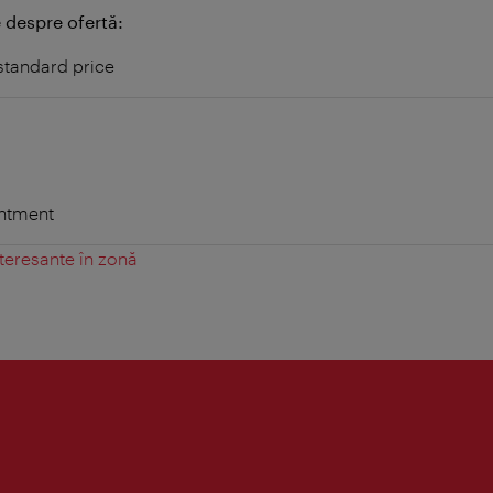
 despre ofertă:
 standard price
intment
teresante în zonă