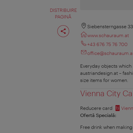
DISTRIBUIRE
PAGINĂ
Distribuiţi
Siebensterngasse 33
pagina
www.schauraum.at
+43 676 75 76 700
office@schauraum.a
Everyday objects which a
austriandesign.at – fash
size items for women.
Vienna City Ca
Reducere card
Vienn
Ofertă Specială:
Free drink when making