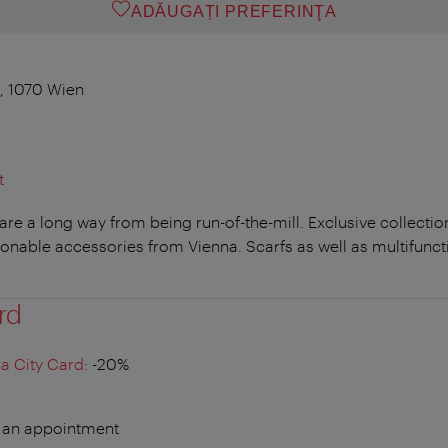
ADĂUGAȚI PREFERINŢA
, 1070 Wien
t
re a long way from being run-of-the-mill. Exclusive collecti
ionable accessories from Vienna. Scarfs as well as multifunct
rd
a City Card
: -20%
 an appointment