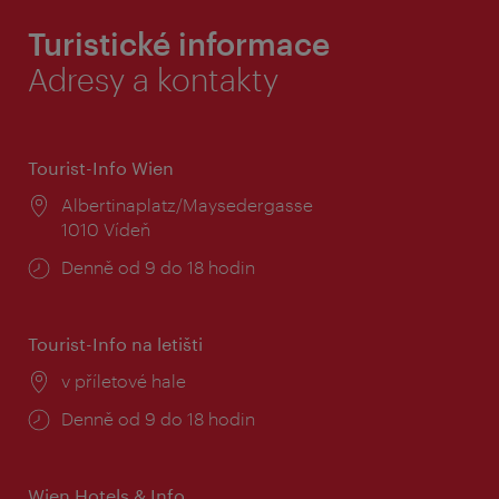
Turistické informace
Adresy a kontakty
Tourist-Info Wien
Místo:
Albertinaplatz/Maysedergasse
1010 Vídeň
Provozní
Denně od 9 do 18 hodin
doba:
Tourist-Info na letišti
Místo:
v příletové hale
Provozní
Denně od 9 do 18 hodin
doba:
Wien Hotels & Info