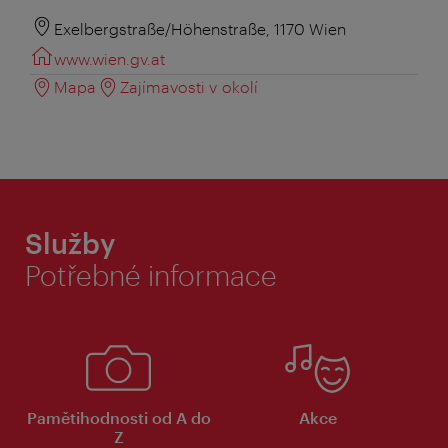
Exelbergstraße/Höhenstraße, 1170 Wien
www.wien.gv.at
Mapa
Zajímavosti v okolí
Služby
Potřebné informace
Pamětihodnosti od A do
Akce
Z