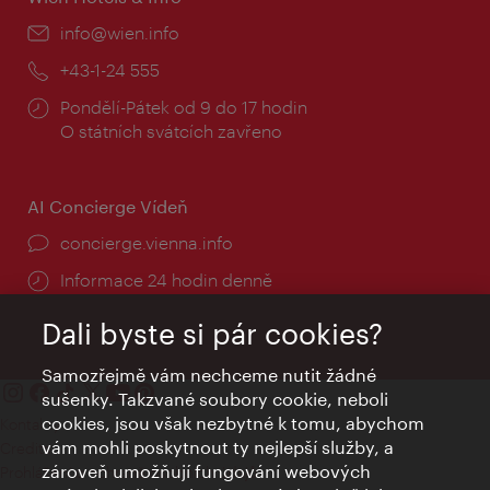
E-
info@wien.info
mail:
Telefon:
+43-1-24 555
Provozní
Pondělí-Pátek od 9 do 17 hodin
doba:
O státních svátcích zavřeno
AI Concierge Vídeň
concierge.vienna.info
Informace 24 hodin denně
Dali byste si pár cookies?
Samozřejmě vám nechceme nutit žádné
sušenky. Takzvané soubory cookie, neboli
cookies, jsou však nezbytné k tomu, abychom
Kontakty
vám mohli poskytnout ty nejlepší služby, a
Credits
zároveň umožňují fungování webových
Prohlášení o ochraně osobních údajů