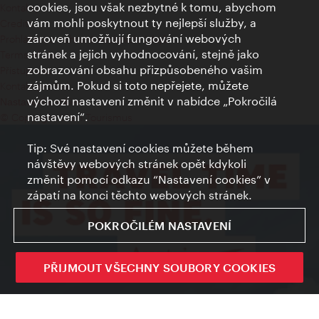
cookies, jsou však nezbytné k tomu, abychom
Kontakty
vám mohli poskytnout ty nejlepší služby, a
Credits
zároveň umožňují fungování webových
Prohlášení o ochraně osobních údajů
stránek a jejich vyhodnocování, stejně jako
Terms of Use
zobrazování obsahu přizpůsobeného vašim
Přístupnost
zájmům. Pokud si toto nepřejete, můžete
Kontakt pro tisk
výchozí nastavení změnit v nabídce „Pokročilá
Nastavení cookies
nastavení“.
© Copyright Wien Tourismus
Tip: Své nastavení cookies můžete během
návštěvy webových stránek opět kdykoli
změnit pomocí odkazu “Nastavení cookies” v
zápatí na konci těchto webových stránek.
POKROČILÉM NASTAVENÍ
PŘIJMOUT VŠECHNY SOUBORY COOKIES