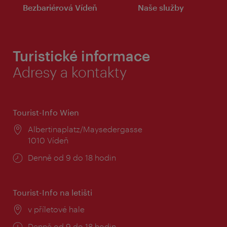
Bezbariérová Vídeň
Naše služby
Turistické informace
Adresy a kontakty
Tourist-Info Wien
Místo:
Albertinaplatz/Maysedergasse
1010 Vídeň
Provozní
Denně od 9 do 18 hodin
doba:
Tourist-Info na letišti
Místo:
v příletové hale
Provozní
Denně od 9 do 18 hodin