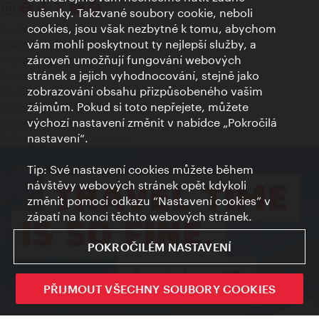
sušenky. Takzvané soubory cookie, neboli
cookies, jsou však nezbytné k tomu, abychom
Kontakty
vám mohli poskytnout ty nejlepší služby, a
Credits
zároveň umožňují fungování webových
Prohlášení o ochraně osobních údajů
stránek a jejich vyhodnocování, stejně jako
Terms of Use
zobrazování obsahu přizpůsobeného vašim
Přístupnost
zájmům. Pokud si toto nepřejete, můžete
Kontakt pro tisk
výchozí nastavení změnit v nabídce „Pokročilá
Nastavení cookies
nastavení“.
© Copyright Wien Tourismus
Tip: Své nastavení cookies můžete během
návštěvy webových stránek opět kdykoli
změnit pomocí odkazu “Nastavení cookies” v
zápatí na konci těchto webových stránek.
POKROČILÉM NASTAVENÍ
PŘIJMOUT VŠECHNY SOUBORY COOKIES