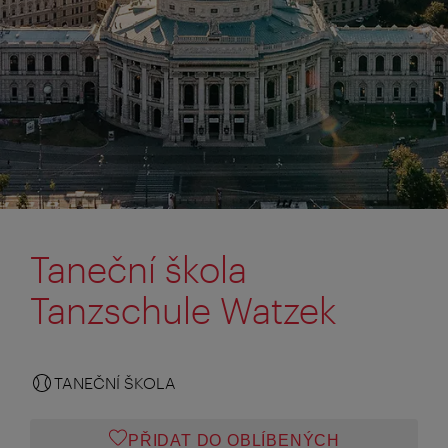
Taneční škola
Tanzschule Watzek
TANEČNÍ ŠKOLA
PŘIDAT DO OBLÍBENÝCH