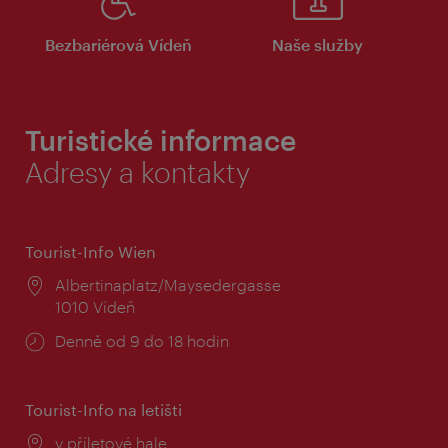
Bezbariérová Vídeň
Naše služby
Turistické informace
Adresy a kontakty
Tourist-Info Wien
Místo:
Albertinaplatz/Maysedergasse
1010 Vídeň
Provozní
Denně od 9 do 18 hodin
doba:
Tourist-Info na letišti
Místo:
v příletové hale