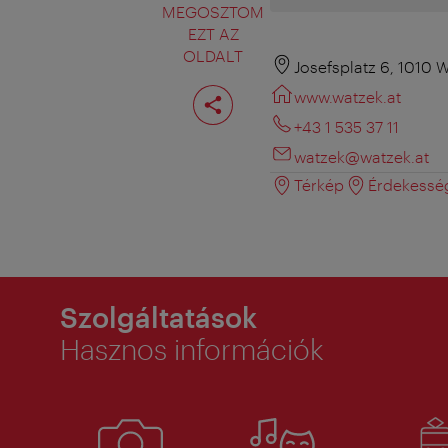
MEGOSZTOM
EZT AZ
OLDALT
Josefsplatz 6, 1010 
Oldal
www.watzek.at
megosztása
+43 1 535 37 11
watzek@watzek.at
Térkép
Érdekessé
Szolgáltatások
Hasznos információk