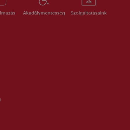
kalmazás
Akadálymentesség
Szolgáltatásaink
g