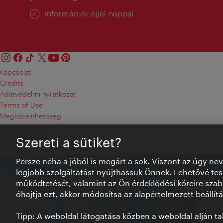
Információk éjjel-nappal
Kapcsolat
Credits
Adatvédelmi nyilatkozat
Terms of Use
Megközelíthetőség
Sajtókapcsolat
Sütik beállítása
Szereti a sütiket?
© Copyright WienTourismus
Persze néha a jóból is megárt a sok. Viszont az úgy ne
legjobb szolgáltatást nyújthassuk Önnek. Lehetővé tesz
működtetését, valamint az Ön érdeklődési köreire szab
óhajtja ezt, akkor módosítsa az alapértelmezett beállítá
Tipp: A weboldal látogatása közben a weboldal alján talá