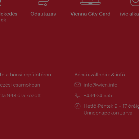
lekedés
Odautazás
Vienna City Card
ivie al
yek
nfo a bécsi repülőtéren
Bécsi szállodák & infó
ín:
kezési csarnokban
E-
info@wien.info
mail:
a
ta 9-18 óra között
Telefon:
+43-1-24 555
:
Nyitva
Hétfő-Péntek 9 – 17 órái
tartás:
Ünnepnapokon zárva