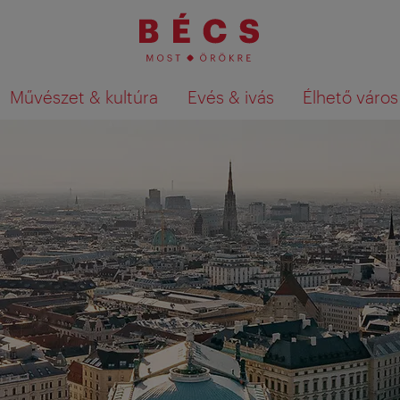
Művészet & kultúra
Evés & ivás
Élhető város
Keresési találatok megjelenítése a té