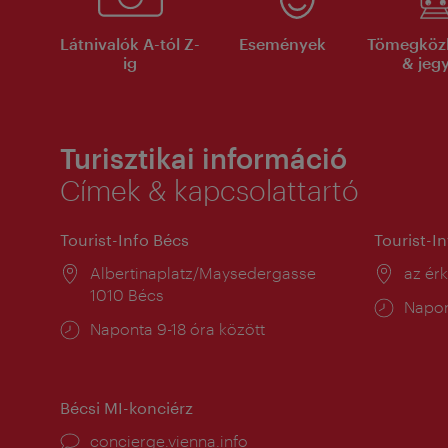
Látnivalók A-tól Z-
Események
Tömegköz
ig
& jeg
Turisztikai információ
Címek & kapcsolattartó
Tourist-Info Bécs
Tourist-I
Helyszín:
Albertinaplatz/Maysedergasse
Helysz
az ér
1010 Bécs
Nyitv
Napon
Nyitva
Naponta 9-18 óra között
tartás
tartás:
Bécsi MI-konciérz
concierge.vienna.info