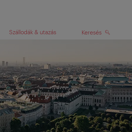
Szállodák & utazás
Keresés
KERESÉS
rképen