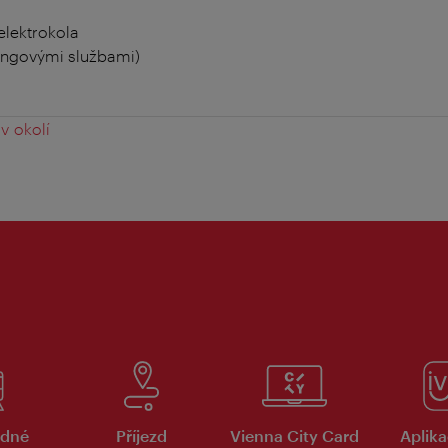
elektrokola
ingovými službami)
v okolí
dné
Příjezd
Vienna City Card
Aplika