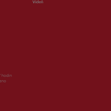
Vídeň
7 hodin
řeno