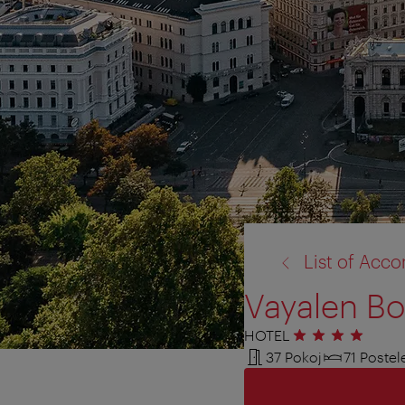
zpět
List of Ac
na:
Vayalen Bo
HOTEL
4 hvězdičky
37 Pokoj
71 Postel