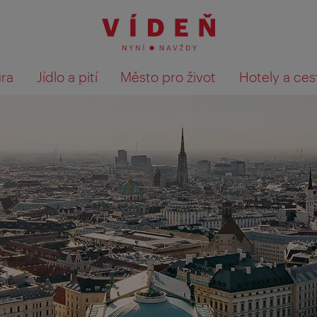
ura
Jídlo a pití
Město pro život
Hotely a ces
Výsledky hledání zobrazit 