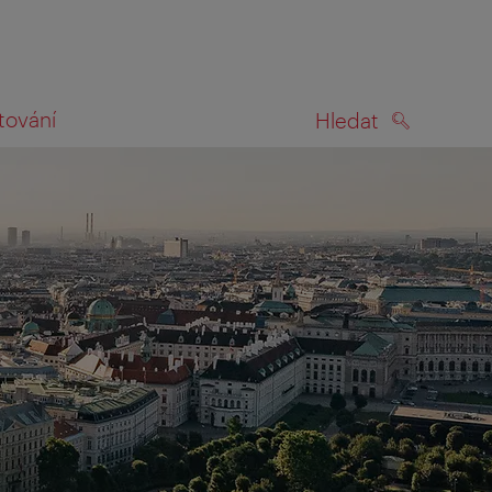
tování
Hledat
HLEDAT
na mapě