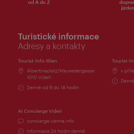
od A do Z
dopra
jízde
Turistické informace
Adresy a kontakty
Tourist-Info Wien
Tourist-In
Místo:
Albertinaplatz/Maysedergasse
Místo
v příl
1010 Vídeň
Provo
Denně
Provozní
Denně od 9 do 18 hodin
doba:
doba:
AI Concierge Vídeň
concierge.vienna.info
Informace 24 hodin denně