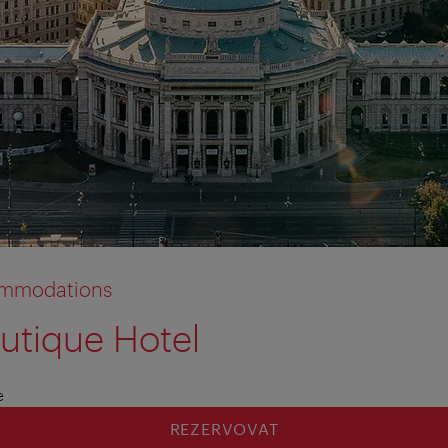
commodations
utique Hotel
e
REZERVOVAT