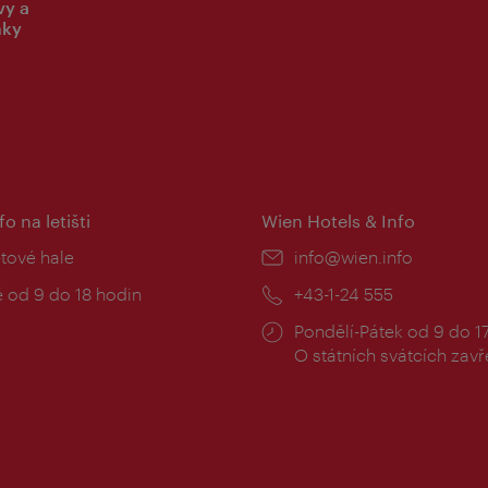
vy a
nky
fo na letišti
Wien Hotels & Info
:
etové hale
E-
info@wien.info
mail:
zní
 od 9 do 18 hodin
Telefon:
+43-1-24 555
Provozní
Pondělí-Pátek od 9 do 1
doba:
O státních svátcích zav