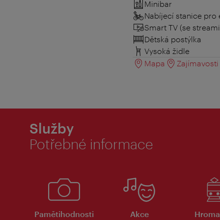
Minibar
Nabíjecí stanice pro 
Smart TV (se stream
Dětská postýlka
Vysoká židle
Mapa
Zajímavosti 
Služby
Potřebné informace
Pamětihodnosti
Akce
Hroma