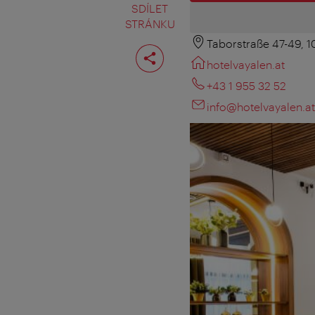
SDÍLET
STRÁNKU
Taborstraße 47-49, 
Rozdělit
stranu
hotelvayalen.at
‎+43 1 955 32 52
info@hotelvayalen.at