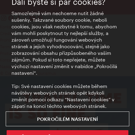
Dali byste si pár cookies?
Samozřejmě vám nechceme nutit žádné
sušenky. Takzvané soubory cookie, neboli
cookies, jsou však nezbytné k tomu, abychom
Kontakty
vám mohli poskytnout ty nejlepší služby, a
Credits
zároveň umožňují fungování webových
Prohlášení o ochraně osobních údajů
stránek a jejich vyhodnocování, stejně jako
Terms of Use
zobrazování obsahu přizpůsobeného vašim
Přístupnost
zájmům. Pokud si toto nepřejete, můžete
Kontakt pro tisk
výchozí nastavení změnit v nabídce „Pokročilá
Nastavení cookies
nastavení“.
© Copyright Wien Tourismus
Tip: Své nastavení cookies můžete během
návštěvy webových stránek opět kdykoli
změnit pomocí odkazu “Nastavení cookies” v
zápatí na konci těchto webových stránek.
POKROČILÉM NASTAVENÍ