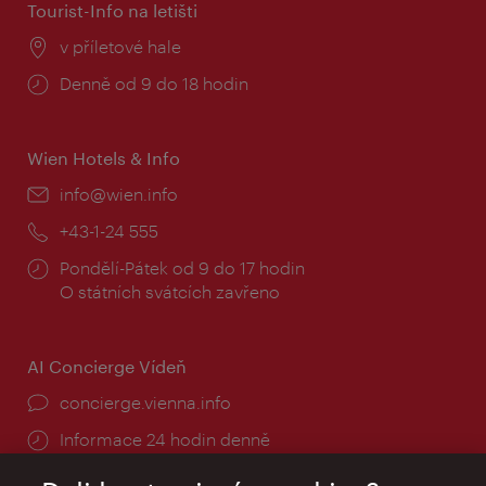
Tourist-Info na letišti
Místo:
v příletové hale
Provozní
Denně od 9 do 18 hodin
doba:
Wien Hotels & Info
E-
info@wien.info
mail:
Telefon:
+43-1-24 555
Provozní
Pondělí-Pátek od 9 do 17 hodin
doba:
O státních svátcích zavřeno
AI Concierge Vídeň
concierge.vienna.info
Informace 24 hodin denně