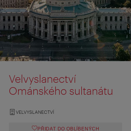
Velvyslanectví
Ománského sultanátu
VELVYSLANECTVÍ
PŘIDAT DO OBLÍBENÝCH