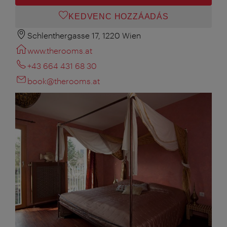
KEDVENC HOZZÁADÁS
Schlenthergasse 17, 1220 Wien
www.therooms.at
+43 664 431 68 30
book@therooms.at