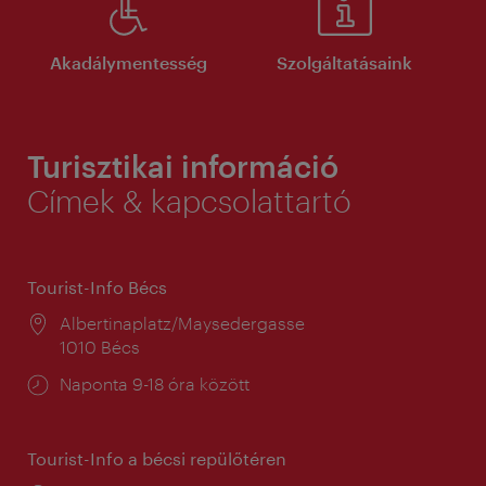
Akadálymentesség
Szolgáltatásaink
Turisztikai információ
Címek & kapcsolattartó
Tourist-Info Bécs
Helyszín:
Albertinaplatz/Maysedergasse
1010 Bécs
Nyitva
Naponta 9-18 óra között
tartás:
Tourist-Info a bécsi repülőtéren