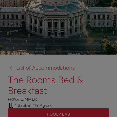
vissza
List of Accommodations
a:
The Rooms Bed &
Breakfast
PRIVATZIMMER
4 Szoba
8 Ágyak
FOGLALÁS