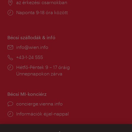
Helyszín:
az érkezési csarnokban
Nyitva
Naponta 9-18 óra között
tartás:
Bécsi szállodák & infó
E-
info@wien.info
mail:
Telefon:
+43-1-24 555
Nyitva
Hétfő-Péntek 9 – 17 óráig
tartás:
Ünnepnapokon zárva
Bécsi MI-konciérz
concierge.vienna.info
Információk éjjel-nappal