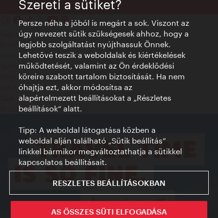
Szereti a sütiket?
Persze néha a jóból is megárt a sok. Viszont az
úgy nevezett sütik szükségesek ahhoz, hogy a
Kapcsolat
legjobb szolgáltatást nyújthassuk Önnek.
Credits
Lehetővé teszik a weboldalak és kiértékelések
Adatvédelmi nyilatkozat
működtetését, valamint az Ön érdeklődési
Terms of Use
köreire szabott tartalom biztosítását. Ha nem
Megközelíthetőség
óhajtja ezt, akkor módosítsa az
Sajtókapcsolat
alapértelmezett beállításokat a „Részletes
Sütik beállítása
beállítások“ alatt.
© Copyright WienTourismus
Tipp: A weboldal látogatása közben a
weboldal alján található „Sütik beállítás”
linkkel bármikor megváltoztathatja a sütikkel
kapcsolatos beállításait.
RESZLETES BEÁLLÍTÁSOKBAN
AS ÖSSZES SÜTI ELFOGADÁSA