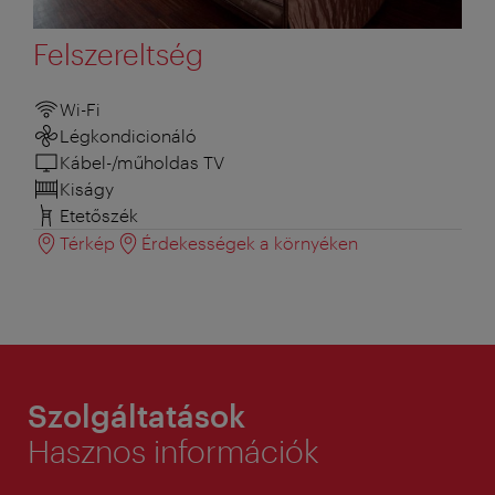
Felszereltség
Wi-Fi
Légkondicionáló
Kábel-/műholdas TV
Kiságy
Etetőszék
Térkép
Érdekességek a környéken
Szolgáltatások
Hasznos információk