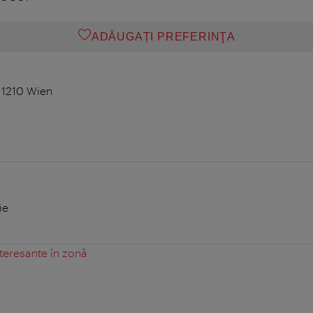
ADĂUGAȚI PREFERINŢA
 1210 Wien
ie
teresante în zonă