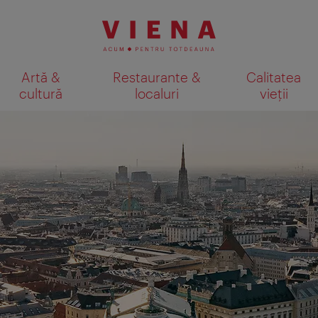
Artă &
Restaurante &
Calitatea
cultură
localuri
vieții
Afişare rezultate căutare pe