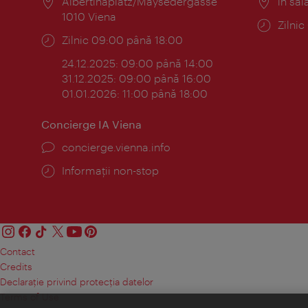
Locul:
Albertinaplatz/Maysedergasse
Locul
în sal
1010 Viena
Progr
Zilni
Program:
Zilnic 09:00 până 18:00
24.12.2025: 09:00 până 14:00
31.12.2025: 09:00 până 16:00
01.01.2026: 11:00 până 18:00
Concierge IA Viena
concierge.vienna.info
Informații non-stop
Contact
Credits
Declaraţie privind protecţia datelor
Terms of Use