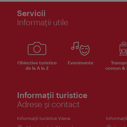
Servicii
Informaţii utile
Obiective turistice
Evenimente
Transpo
de la A la Z
comun & b
Informații turistice
Adrese și contact
Informaţii turistice Viena
Informaţii