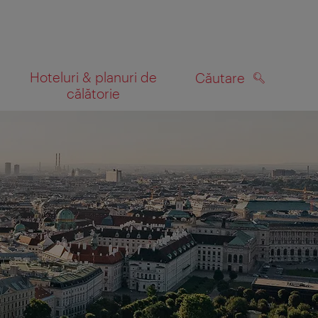
Hoteluri & planuri de
Căutare
călătorie
CĂUTARE
 hartă