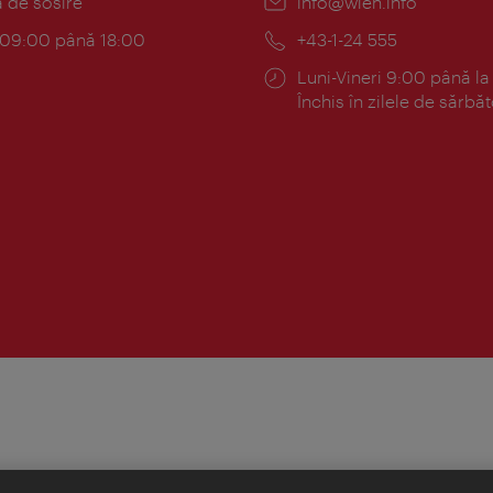
:
a de sosire
E-
info@wien.info
mail:
am:
c 09:00 până 18:00
Telefon:
+43-1-24 555
Program:
Luni-Vineri 9:00 până la
Închis în zilele de sărbăt