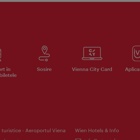
rt în
Sosire
Vienna City Card
Aplicaţ
iletele
 turistice - Aeroportul Viena
Wien Hotels & Info