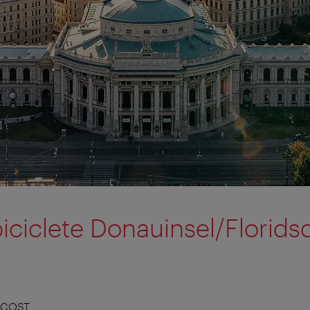
biciclete Donauinsel/Florids
 COST