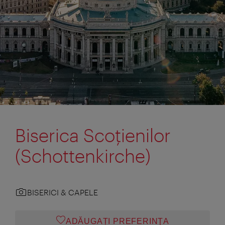
Biserica Scoţienilor
(Schottenkirche)
BISERICI & CAPELE
ADĂUGAȚI PREFERINŢA