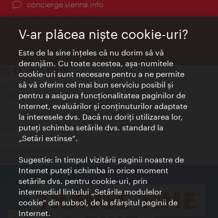
concierge.vienna.info
Informații non-stop
V-ar plăcea nişte cookie-uri?
Este de la sine înţeles că nu dorim să vă
deranjăm. Cu toate acestea, aşa-numitele
cookie-uri sunt necesare pentru a ne permite
să vă oferim cel mai bun serviciu posibil şi
Contact
pentru a asigura funcţionalitatea paginilor de
Credits
Internet, evaluărilor şi conţinuturilor adaptate
Declaraţie privind protecţia datelor
la interesele dvs. Dacă nu doriţi utilizarea lor,
Terms of Use
puteţi schimba setările dvs. standard la
Accesibilitate
„Setări extinse“.
Contact presa
Setări module cookie
Sugestie: în timpul vizitării paginii noastre de
© Copyright Wien Tourismus
Internet puteţi schimba în orice moment
setările dvs. pentru cookie-uri, prin
intermediul linkului „Setările modulelor
cookie“ din subsol, de la sfârşitul paginii de
Internet.