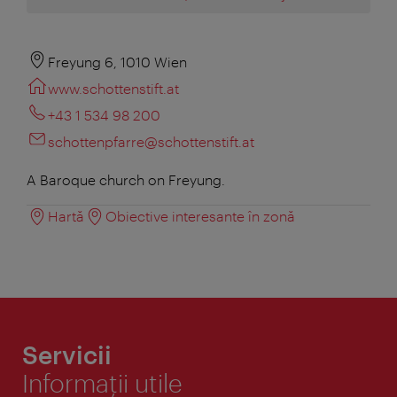
Freyung 6, 1010 Wien
www.schottenstift.at
+43 1 534 98 200
schottenpfarre@schottenstift.at
A Baroque church on Freyung.
Hartă
Obiective interesante în zonă
Servicii
Informaţii utile