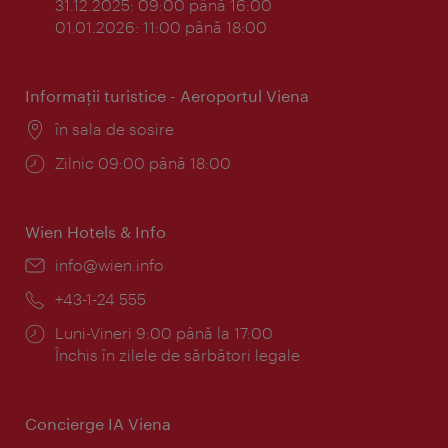
31.12.2025: 09:00 până 16:00
01.01.2026: 11:00 până 18:00
Informaţii turistice - Aeroportul Viena
Locul:
în sala de sosire
Program:
Zilnic 09:00 până 18:00
Wien Hotels & Info
E-
info@wien.info
mail:
Telefon:
+43-1-24 555
Program:
Luni-Vineri 9:00 până la 17:00
Închis în zilele de sărbători legale
Concierge IA Viena