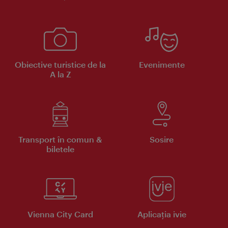
Obiective turistice de la
Evenimente
A la Z
Transport în comun &
Sosire
biletele
Vienna City Card
Aplicaţia ivie