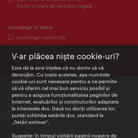
Închis în zilele de sărbători legale
Concierge IA Viena
concierge.vienna.info
Informații non-stop
V-ar plăcea nişte cookie-uri?
Este de la sine înţeles că nu dorim să vă
deranjăm. Cu toate acestea, aşa-numitele
cookie-uri sunt necesare pentru a ne permite
să vă oferim cel mai bun serviciu posibil şi
Contact
pentru a asigura funcţionalitatea paginilor de
Credits
Internet, evaluărilor şi conţinuturilor adaptate
Declaraţie privind protecţia datelor
la interesele dvs. Dacă nu doriţi utilizarea lor,
Terms of Use
puteţi schimba setările dvs. standard la
Accesibilitate
„Setări extinse“.
Contact presa
Setări module cookie
Sugestie: în timpul vizitării paginii noastre de
© Copyright Wien Tourismus