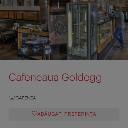
Cafeneaua Goldegg
CAFENEA
ADĂUGAȚI PREFERINŢA