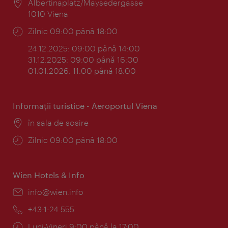
Locul:
Albertinaplatz/Maysedergasse
1010 Viena
Program:
Zilnic 09:00 până 18:00
24.12.2025: 09:00 până 14:00
31.12.2025: 09:00 până 16:00
01.01.2026: 11:00 până 18:00
Informaţii turistice - Aeroportul Viena
Locul:
în sala de sosire
Program:
Zilnic 09:00 până 18:00
Wien Hotels & Info
E-
info@wien.info
mail:
Telefon:
+43-1-24 555
Program:
Luni-Vineri 9:00 până la 17:00