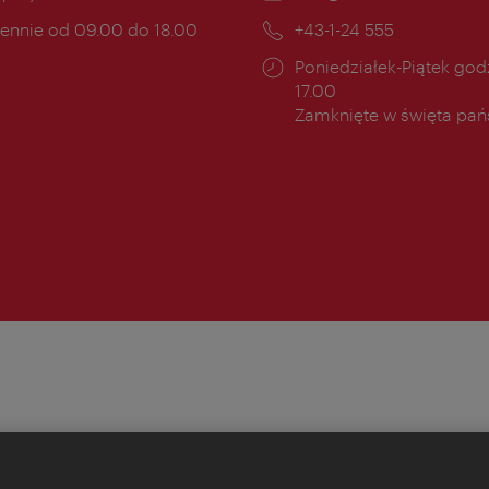
mail:
ny
ennie od 09.00 do 18.00
Telefon:
+43-1-24 555
cia:
Godziny
Poniedziałek-Piątek godz
otwarcia:
17.00
Zamknięte w święta pa