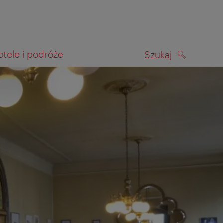
otele i podróże
Szukaj
SZUKAJ
kiwania