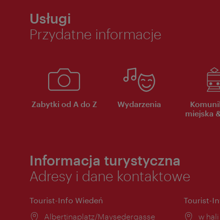
Usługi
Przydatne informacje
Zabytki od A do Z
Wydarzenia
Komuni
miejska &
Informacja turystyczna
Adresy i dane kontaktowe
Tourist-Info Wiedeń
Tourist-I
Miejsce:
Albertinaplatz/Maysedergasse
Miejs
w hal