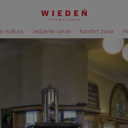
 i kultura
Jedzenie i picie
Komfort życia
H
Pokaż na mapie wyniki wyszu