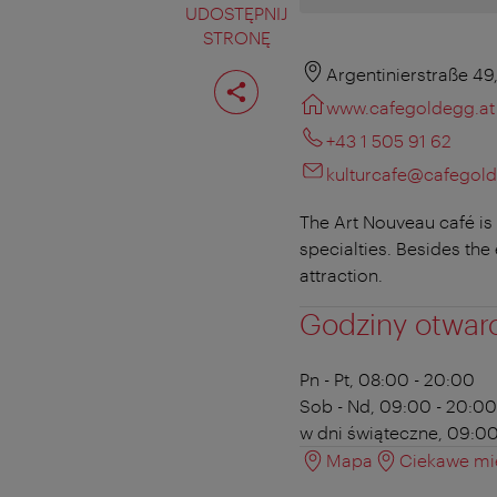
UDOSTĘPNIJ
STRONĘ
Podziel
Argentinierstraße 49
stronę
www.cafegoldegg.at
+43 1 505 91 62
kulturcafe@cafegold
The Art Nouveau café is
specialties. Besides the
attraction.
Godziny otwar
Pn - Pt, 08:00 - 20:00
Sob - Nd, 09:00 - 20:00
w dni świąteczne, 09:00
Mapa
Ciekawe mie