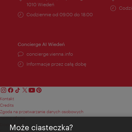
1010 Wiedeń
Godzi
Codzi
Godziny
Codziennie od 09.00 do 18.00
otwar
otwarcia:
Concierge AI Wiedeń
concierge.vienna.info
Informacje przez całą dobę
Kontakt
Credits
Zgoda na przetwarzanie danych osobowych
Terms of Use
Dostępność
Może ciasteczka?
Kontakt prasowy