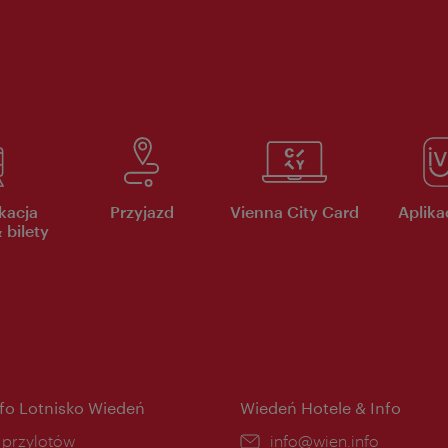
kacja
Przyjazd
Vienna City Card
Aplikac
 bilety
nfo Lotnisko Wiedeń
Wiedeń Hotele & Info
ce:
i przylotów
E-
info@wien.info