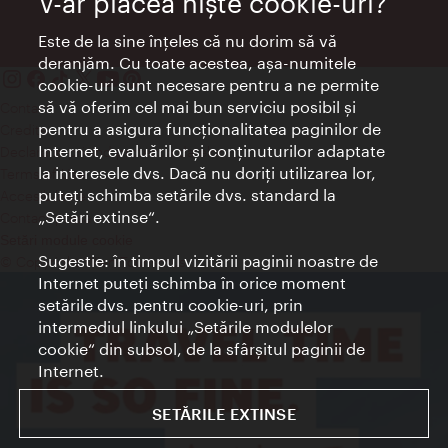
V-ar plăcea nişte cookie-uri?
Este de la sine înţeles că nu dorim să vă
deranjăm. Cu toate acestea, aşa-numitele
cookie-uri sunt necesare pentru a ne permite
să vă oferim cel mai bun serviciu posibil şi
Contact
pentru a asigura funcţionalitatea paginilor de
Credits
Internet, evaluărilor şi conţinuturilor adaptate
Declaraţie privind protecţia datelor
la interesele dvs. Dacă nu doriţi utilizarea lor,
Terms of Use
puteţi schimba setările dvs. standard la
Accesibilitate
„Setări extinse“.
Contact presa
Setări module cookie
Sugestie: în timpul vizitării paginii noastre de
© Copyright Wien Tourismus
Internet puteţi schimba în orice moment
setările dvs. pentru cookie-uri, prin
intermediul linkului „Setările modulelor
cookie“ din subsol, de la sfârşitul paginii de
Internet.
SETĂRILE EXTINSE