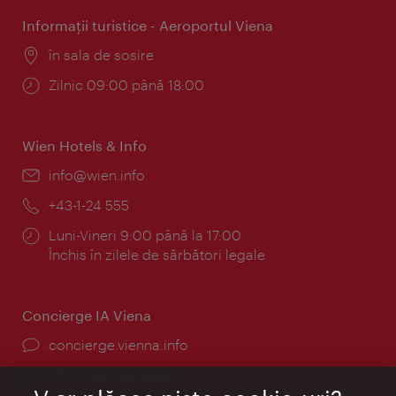
Informaţii turistice - Aeroportul Viena
Locul:
în sala de sosire
Program:
Zilnic 09:00 până 18:00
Wien Hotels & Info
E-
info@wien.info
mail:
Telefon:
+43-1-24 555
Program:
Luni-Vineri 9:00 până la 17:00
Închis în zilele de sărbători legale
Concierge IA Viena
concierge.vienna.info
Informații non-stop