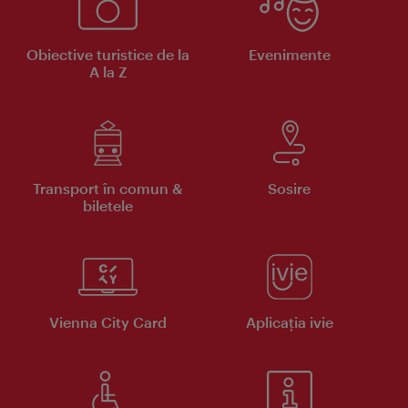
Obiective turistice de la
Evenimente
A la Z
Transport în comun &
Sosire
biletele
Vienna City Card
Aplicaţia ivie