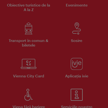
Obiective turistice de la
Evenimente
A la Z
Transport în comun &
Sosire
biletele
Vienna City Card
Aplicaţia ivie
Viena fără bariere
Serviciile noastre