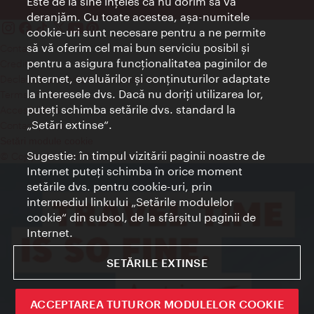
Este de la sine înţeles că nu dorim să vă
deranjăm. Cu toate acestea, aşa-numitele
cookie-uri sunt necesare pentru a ne permite
să vă oferim cel mai bun serviciu posibil şi
Contact
pentru a asigura funcţionalitatea paginilor de
Credits
Internet, evaluărilor şi conţinuturilor adaptate
Declaraţie privind protecţia datelor
la interesele dvs. Dacă nu doriţi utilizarea lor,
Terms of Use
puteţi schimba setările dvs. standard la
Accesibilitate
„Setări extinse“.
Contact presa
Setări module cookie
Sugestie: în timpul vizitării paginii noastre de
© Copyright Wien Tourismus
Internet puteţi schimba în orice moment
setările dvs. pentru cookie-uri, prin
intermediul linkului „Setările modulelor
cookie“ din subsol, de la sfârşitul paginii de
Internet.
SETĂRILE EXTINSE
ACCEPTAREA TUTUROR MODULELOR COOKIE