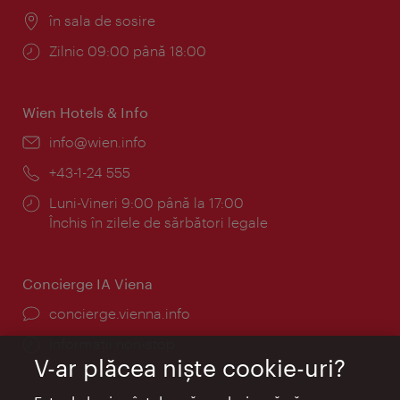
Locul:
în sala de sosire
Program:
Zilnic 09:00 până 18:00
Wien Hotels & Info
E-
info@wien.info
mail:
Telefon:
+43-1-24 555
Program:
Luni-Vineri 9:00 până la 17:00
Închis în zilele de sărbători legale
Concierge IA Viena
concierge.vienna.info
Informații non-stop
V-ar plăcea nişte cookie-uri?