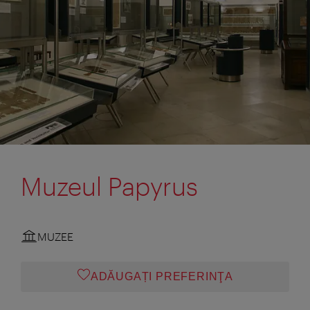
Muzeul Papyrus
MUZEE
ADĂUGAȚI PREFERINŢA