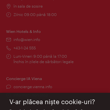
Locul:
în sala de sosire
Program:
Zilnic 09:00 până 18:00
Wien Hotels & Info
E-
info@wien.info
mail:
Telefon:
+43-1-24 555
Program:
Luni-Vineri 9:00 până la 17:00
Închis în zilele de sărbători legale
Concierge IA Viena
concierge.vienna.info
Informații non-stop
V-ar plăcea nişte cookie-uri?