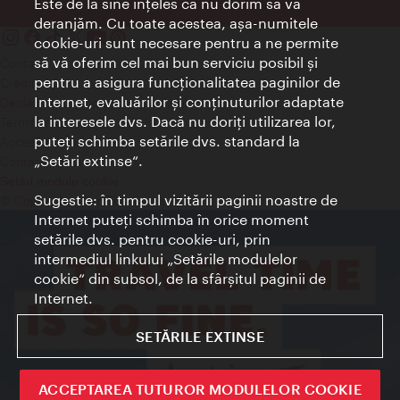
Este de la sine înţeles că nu dorim să vă
deranjăm. Cu toate acestea, aşa-numitele
cookie-uri sunt necesare pentru a ne permite
să vă oferim cel mai bun serviciu posibil şi
Contact
pentru a asigura funcţionalitatea paginilor de
Credits
Internet, evaluărilor şi conţinuturilor adaptate
Declaraţie privind protecţia datelor
la interesele dvs. Dacă nu doriţi utilizarea lor,
Terms of Use
puteţi schimba setările dvs. standard la
Accesibilitate
„Setări extinse“.
Contact presa
Setări module cookie
Sugestie: în timpul vizitării paginii noastre de
© Copyright Wien Tourismus
Internet puteţi schimba în orice moment
setările dvs. pentru cookie-uri, prin
intermediul linkului „Setările modulelor
cookie“ din subsol, de la sfârşitul paginii de
Internet.
SETĂRILE EXTINSE
ACCEPTAREA TUTUROR MODULELOR COOKIE