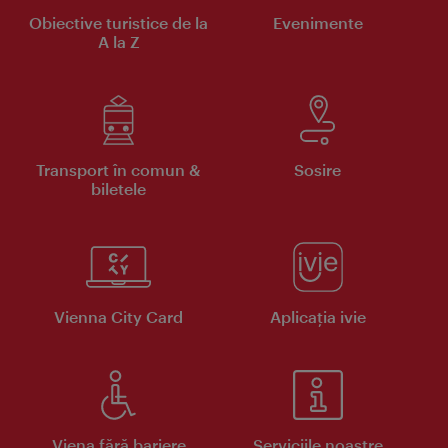
Obiective turistice de la
Evenimente
A la Z
Transport în comun &
Sosire
biletele
Vienna City Card
Aplicaţia ivie
Viena fără bariere
Serviciile noastre