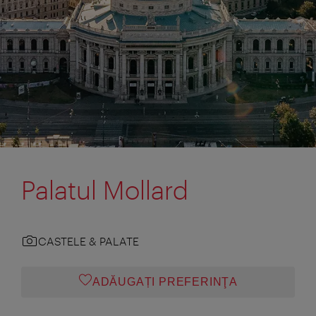
Palatul Mollard
CASTELE & PALATE
ADĂUGAȚI PREFERINŢA