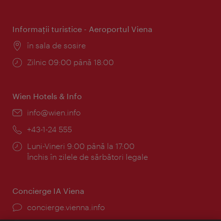
Informaţii turistice - Aeroportul Viena
Locul:
în sala de sosire
Program:
Zilnic 09:00 până 18:00
Wien Hotels & Info
E-
info@wien.info
mail:
Telefon:
+43-1-24 555
Program:
Luni-Vineri 9:00 până la 17:00
Închis în zilele de sărbători legale
Concierge IA Viena
concierge.vienna.info