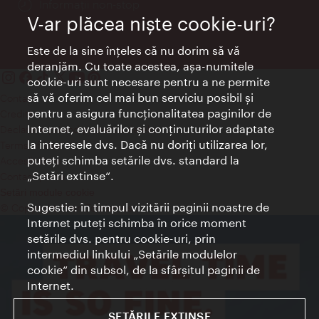
Informații non-stop
V-ar plăcea nişte cookie-uri?
Este de la sine înţeles că nu dorim să vă
deranjăm. Cu toate acestea, aşa-numitele
cookie-uri sunt necesare pentru a ne permite
să vă oferim cel mai bun serviciu posibil şi
Contact
pentru a asigura funcţionalitatea paginilor de
Credits
Internet, evaluărilor şi conţinuturilor adaptate
Declaraţie privind protecţia datelor
la interesele dvs. Dacă nu doriţi utilizarea lor,
Terms of Use
puteţi schimba setările dvs. standard la
Accesibilitate
„Setări extinse“.
Contact presa
Setări module cookie
Sugestie: în timpul vizitării paginii noastre de
© Copyright Wien Tourismus
Internet puteţi schimba în orice moment
setările dvs. pentru cookie-uri, prin
intermediul linkului „Setările modulelor
cookie“ din subsol, de la sfârşitul paginii de
Internet.
SETĂRILE EXTINSE