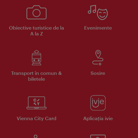
Obiective turistice de la
Evenimente
A la Z
Transport în comun &
Sosire
biletele
Vienna City Card
Aplicaţia ivie