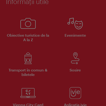
Informaţii utile
Obiective turistice de la
Evenimente
A la Z
Transport în comun &
Sosire
biletele
Vienna City Card
Aplicaţia ivie