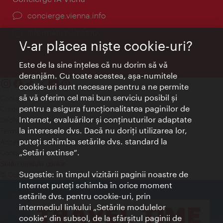
concierge.vienna.info
Informații non-stop
V-ar plăcea nişte cookie-uri?
Este de la sine înţeles că nu dorim să vă
deranjăm. Cu toate acestea, aşa-numitele
cookie-uri sunt necesare pentru a ne permite
să vă oferim cel mai bun serviciu posibil şi
Contact
pentru a asigura funcţionalitatea paginilor de
Credits
Internet, evaluărilor şi conţinuturilor adaptate
Declaraţie privind protecţia datelor
la interesele dvs. Dacă nu doriţi utilizarea lor,
Terms of Use
puteţi schimba setările dvs. standard la
Accesibilitate
„Setări extinse“.
Contact presa
Setări module cookie
Sugestie: în timpul vizitării paginii noastre de
© Copyright Wien Tourismus
Internet puteţi schimba în orice moment
setările dvs. pentru cookie-uri, prin
intermediul linkului „Setările modulelor
cookie“ din subsol, de la sfârşitul paginii de