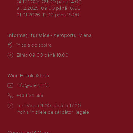
24.12.2025: 09:00 până 14:00
31.12.2025: 09:00 până 16:00
01.01.2026: 11:00 până 18:00
Informaţii turistice - Aeroportul Viena
Locul:
în sala de sosire
Program:
Zilnic 09:00 până 18:00
Wien Hotels & Info
E-
info@wien.info
mail:
Telefon:
+43-1-24 555
Program:
Luni-Vineri 9:00 până la 17:00
Închis în zilele de sărbători legale
Concierge IA Viena